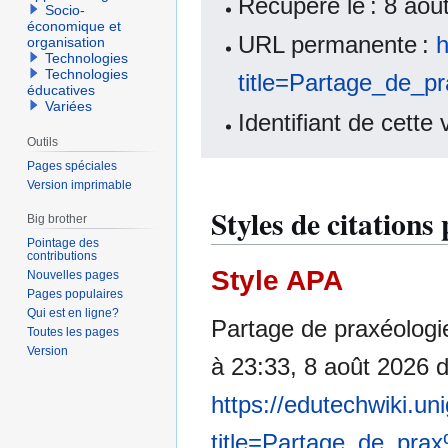
Récupéré le : 8 ao
Socio-
économique et
URL permanente :
h
organisation
Technologies
Technologies
title=Partage_de_
éducatives
Variées
Identifiant de cette
Outils
Pages spéciales
Version imprimable
Styles de citations
Big brother
Pointage des
contributions
Style APA
Nouvelles pages
Pages populaires
Qui est en ligne?
Partage de praxéologi
Toutes les pages
Version
à 23:33, 8 août 2026 
https://edutechwiki.un
title=Partage_de_pr