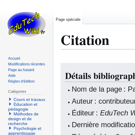
Page spéciale
Citation
Accueil
Modifications récentes
Aller
Aller
Page au hasard
Détails bibliograp
à
à
Aide
la
la
Règles d'édition
navigation
recherche
Nom de la page : Pa
Catégories
Auteur : contribute
Cours et travaux
Education et
pédagogie
Éditeur :
EduTech W
Méthodes de
design et de
Dernière modificat
recherche
Psychologie et
apprentissage