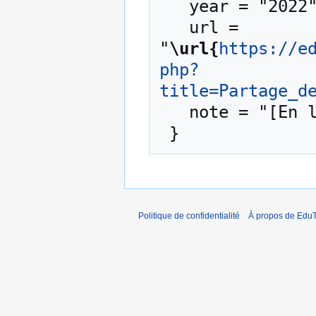
   year = "2022",

   url = 
"
\url{
https://e
php?
title=Partage_d
   note = "[En ligne ; accédé le 8-août-2026]"

Politique de confidentialité
À propos de EduT