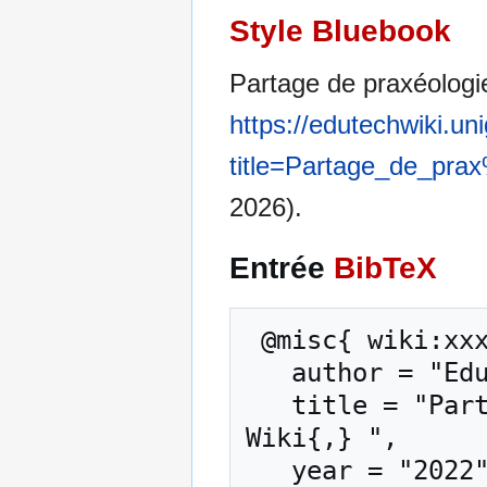
Style Bluebook
Partage de praxéologi
https://edutechwiki.un
title=Partage_de_pr
2026).
Entrée
BibTeX
 @misc{ wiki:xxx,

   author = "EduTech Wiki",

   title = "Partage de praxéologie --- EduTech 
Wiki{,} ",

   year = "2022",
