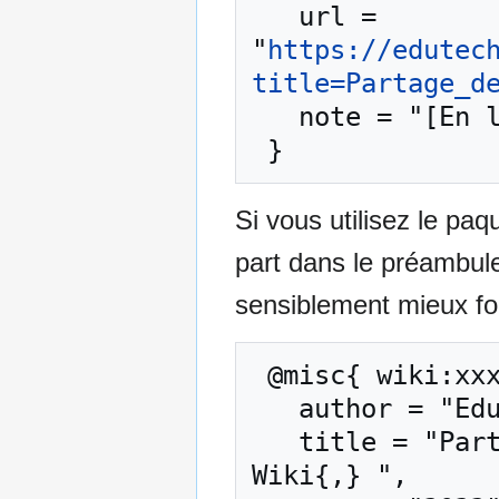
   url = 
"
https://edutec
title=Partage_d
   note = "[En ligne ; accédé le 8-août-2026]"

Si vous utilisez le pa
part dans le préambul
sensiblement mieux for
 @misc{ wiki:xxx,

   author = "EduTech Wiki",

   title = "Partage de praxéologie --- EduTech 
Wiki{,} ",
