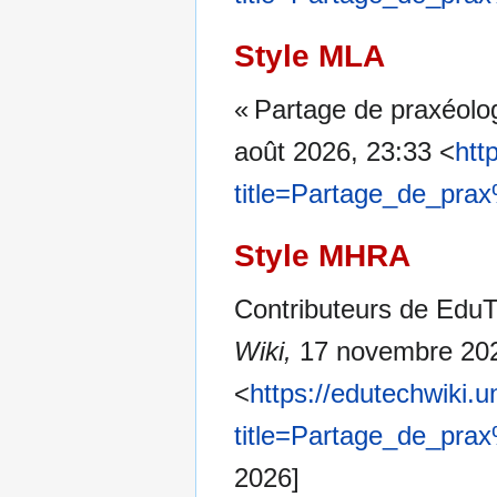
Style MLA
« Partage de praxéolo
août 2026, 23:33 <
htt
title=Partage_de_pr
Style MHRA
Contributeurs de EduT
Wiki,
17 novembre 202
<
https://edutechwiki.
title=Partage_de_pr
2026]