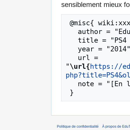
sensiblement mieux for
 @misc{ wiki:xxx,

   author = "EduTech Wiki",

   title = "PS4 --- EduTech Wiki{,} ",

   year = "2014",

   url = 
"
\url{
https://e
php?title=PS4&o
   note = "[En ligne ; accédé le 6-août-2026]"

Politique de confidentialité
À propos de EduT