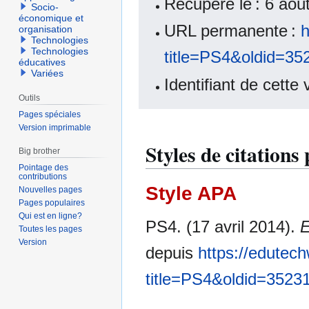
Récupéré le : 6 ao
Socio-
économique et
URL permanente :
h
organisation
Technologies
Technologies
title=PS4&oldid=35
éducatives
Variées
Identifiant de cette
Outils
Pages spéciales
Version imprimable
Styles de citations
Big brother
Pointage des
contributions
Style APA
Nouvelles pages
Pages populaires
Qui est en ligne?
PS4. (17 avril 2014).
E
Toutes les pages
Version
depuis
https://edutech
title=PS4&oldid=3523