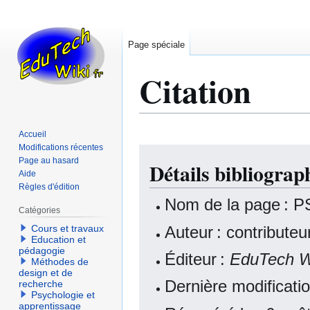
Page spéciale
Citation
Accueil
Modifications récentes
Aller
Aller
Page au hasard
Détails bibliogra
à
à
Aide
la
la
Règles d'édition
navigation
recherche
Nom de la page : P
Catégories
Auteur : contribute
Cours et travaux
Education et
pédagogie
Éditeur :
EduTech W
Méthodes de
design et de
Dernière modificatio
recherche
Psychologie et
apprentissage