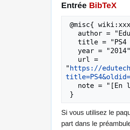
Entrée
BibTeX
 @misc{ wiki:xxx,

   author = "EduTech Wiki",

   title = "PS4 --- EduTech Wiki{,} ",

   year = "2014",

   url = 
"
https://edutec
title=PS4&oldid
   note = "[En ligne ; accédé le 6-août-2026]"

Si vous utilisez le pa
part dans le préambul