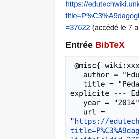
https://edutechwiki.un
title=P%C3%A9dagogie
=37622
(accédé le 7 a
Entrée
BibTeX
 @misc{ wiki:xxx,

   author = "EduTech Wiki",

   title = "Pédagogie explicite/La pédagogie 
explicite --- Ed
   year = "2014",

   url = 
"
https://edutec
title=P%C3%A9da