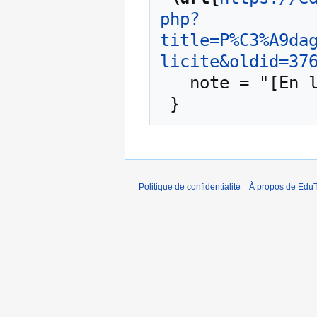
php?
title=P%C3%A9da
licite&oldid=37
   note = "[En ligne ; accédé le 7-août-2026]"

Politique de confidentialité
À propos de EduT