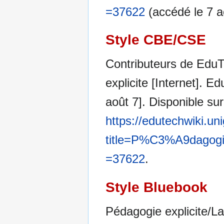
=37622
(accédé le 7 a
Style CBE/CSE
Contributeurs de EduT
explicite [Internet]. E
août 7]. Disponible sur
https://edutechwiki.un
title=P%C3%A9dagogie
=37622
.
Style Bluebook
Pédagogie explicite/La