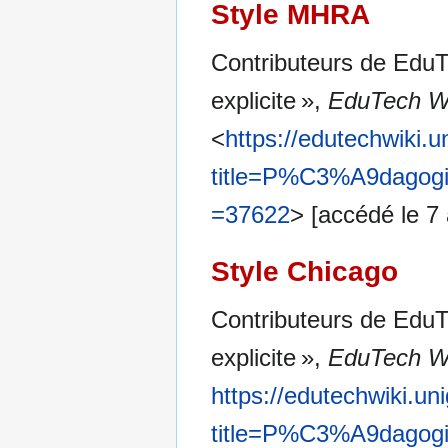
Style MHRA
Contributeurs de EduT
explicite »,
EduTech Wi
<
https://edutechwiki.
title=P%C3%A9dagogie
=37622
> [accédé le 7
Style Chicago
Contributeurs de EduT
explicite »,
EduTech Wi
https://edutechwiki.un
title=P%C3%A9dagogie