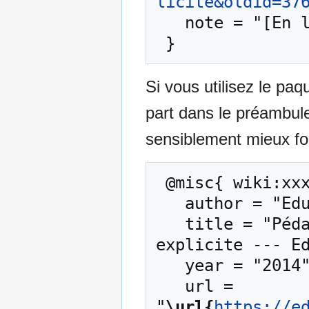
licite&oldid=37
   note = "[En ligne ; accédé le 7-août-2026]"

Si vous utilisez le pa
part dans le préambul
sensiblement mieux for
 @misc{ wiki:xxx,

   author = "EduTech Wiki",

   title = "Pédagogie explicite/La pédagogie 
explicite --- Ed
   year = "2014",

   url = 
"
\url{
https://e