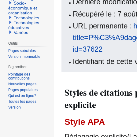
Dernière modificati
Socio-
économique et
Récupéré le : 7 ao
organisation
Technologies
Technologies
URL permanente :
h
éducatives
Variées
title=P%C3%A9dago
Outils
id=37622
Pages spéciales
Version imprimable
Identifiant de cette
Big brother
Pointage des
contributions
Nouvelles pages
Styles de citations
Pages populaires
Qui est en ligne?
explicite
Toutes les pages
Version
Style APA
Pédagogie explicite/La