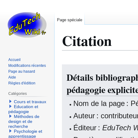
Page spéciale
Citation
Accueil
Modifications récentes
Aller
Aller
Page au hasard
Détails bibliograp
à
à
Aide
la
la
Règles d'édition
pédagogie explicit
navigation
recherche
Catégories
Nom de la page : Pé
Cours et travaux
Education et
pédagogie
Auteur : contribute
Méthodes de
design et de
Éditeur :
EduTech W
recherche
Psychologie et
apprentissage