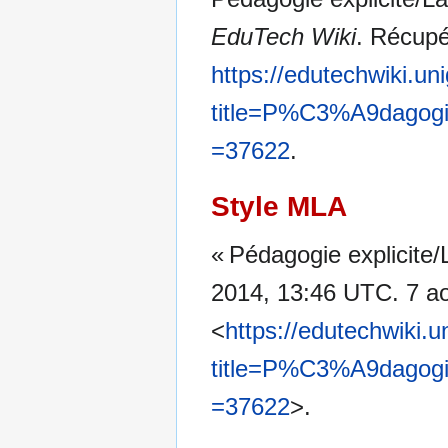
EduTech Wiki
. Récupé
https://edutechwiki.un
title=P%C3%A9dagogie
=37622
.
Style MLA
« Pédagogie explicite/
2014, 13:46 UTC. 7 ao
<
https://edutechwiki.
title=P%C3%A9dagogie
=37622
>.