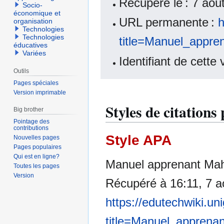
Récupéré le : 7 ao
Socio-
économique et
URL permanente :
h
organisation
Technologies
Technologies
title=Manuel_appr
éducatives
Variées
Identifiant de cette
Outils
Pages spéciales
Version imprimable
Styles de citatio
Big brother
Pointage des
contributions
Style APA
Nouvelles pages
Pages populaires
Qui est en ligne?
Manuel apprenant Mah
Toutes les pages
Version
Récupéré à 16:11, 7 a
https://edutechwiki.un
title=Manuel_apprena