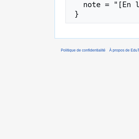
   note = "[En ligne ; accédé le 7-août-2026]"

Politique de confidentialité
À propos de EduT