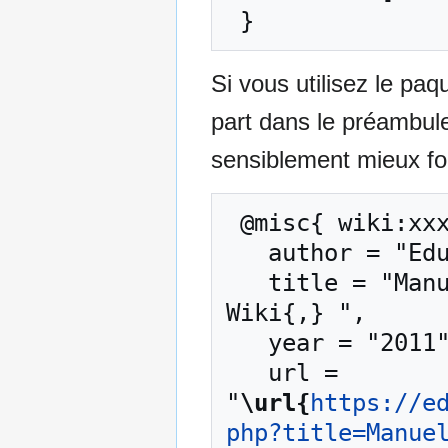
Si vous utilisez le pa
part dans le préambul
sensiblement mieux for
 @misc{ wiki:xxx,

   author = "EduTech Wiki",

   title = "Manuel apprenant Mahara --- EduTech 
Wiki{,} ",

   year = "2011",

   url = 
"
\url{
https://e
php?title=Manue