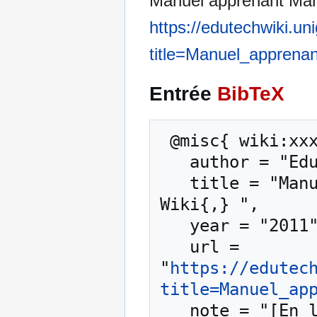
Manuel apprenant Mah
https://edutechwiki.un
title=Manuel_apprena
Entrée
BibTeX
 @misc{ wiki:xxx,

   author = "EduTech Wiki",

   title = "Manuel apprenant Mahara --- EduTech 
Wiki{,} ",

   year = "2011",

   url = 
"
https://edutec
title=Manuel_ap
   note = "[En ligne ; accédé le 7-août-2026]"
