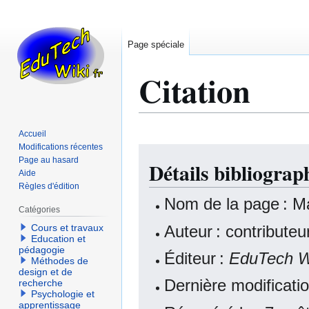
Page spéciale
Citation
Accueil
Modifications récentes
Aller
Aller
Page au hasard
Détails bibliogra
à
à
Aide
la
la
Règles d'édition
navigation
recherche
Nom de la page : M
Catégories
Auteur : contribute
Cours et travaux
Education et
pédagogie
Éditeur :
EduTech W
Méthodes de
design et de
Dernière modificati
recherche
Psychologie et
apprentissage