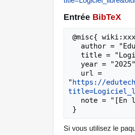
title=Logiciel_libre&o
Entrée
BibTeX
 @misc{ wiki:xxx,

   author = "EduTech Wiki",

   title = "Logiciel libre --- EduTech Wiki{,} ",

   year = "2025",

   url = 
"
https://edutec
title=Logiciel_
   note = "[En ligne ; accédé le 6-août-2026]"

Si vous utilisez le pa