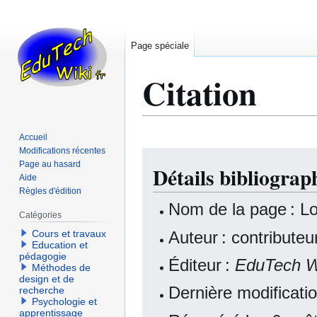
Page spéciale
Citation
Accueil
Modifications récentes
Aller
Aller
Page au hasard
Détails bibliograp
à
à
Aide
la
la
Règles d'édition
navigation
recherche
Nom de la page : Log
Catégories
Auteur : contribute
Cours et travaux
Education et
pédagogie
Éditeur :
EduTech W
Méthodes de
design et de
Dernière modificat
recherche
Psychologie et
apprentissage