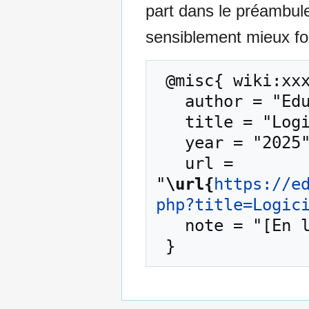
part dans le préambul
sensiblement mieux for
 @misc{ wiki:xxx,

   author = "EduTech Wiki",

   title = "Logiciel libre --- EduTech Wiki{,} ",

   year = "2025",

   url = 
"
\url{
https://e
php?title=Logic
   note = "[En ligne ; accédé le 6-août-2026]"
