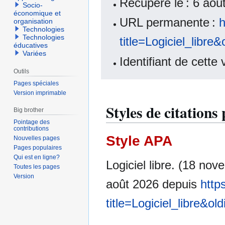
Récupéré le : 6 ao
Socio-
économique et
URL permanente :
h
organisation
Technologies
Technologies
title=Logiciel_libre
éducatives
Variées
Identifiant de cette
Outils
Pages spéciales
Version imprimable
Styles de citations 
Big brother
Pointage des
contributions
Style APA
Nouvelles pages
Pages populaires
Qui est en ligne?
Logiciel libre. (18 no
Toutes les pages
Version
août 2026 depuis
http
title=Logiciel_libre&o