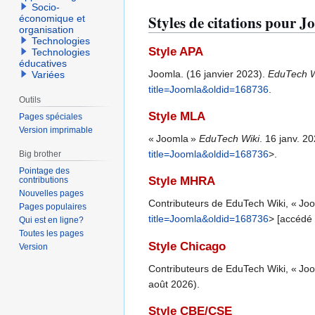
Socio-
Styles de citations pour 
économique et
organisation
Technologies
Style APA
Technologies
éducatives
Joomla. (16 janvier 2023).
EduTech W
Variées
title=Joomla&oldid=168736
.
Outils
Style MLA
Pages spéciales
Version imprimable
« Joomla »
EduTech Wiki
. 16 janv. 2
title=Joomla&oldid=168736
>.
Big brother
Pointage des
Style MHRA
contributions
Nouvelles pages
Contributeurs de EduTech Wiki, « Jo
Pages populaires
title=Joomla&oldid=168736
> [accédé 
Qui est en ligne?
Toutes les pages
Style Chicago
Version
Contributeurs de EduTech Wiki, « Jo
août 2026).
Style CBE/CSE