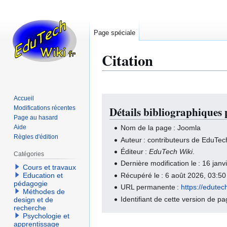
Page spéciale
Citation
Accueil
Aller
Aller
Modifications récentes
Détails bibliographiques
à
à
Page au hasard
la
la
Aide
Nom de la page : Joomla
navigation
recherche
Règles d'édition
Auteur : contributeurs de EduTec
Éditeur :
EduTech Wiki
.
Catégories
Dernière modification le : 16 ja
Cours et travaux
Récupéré le : 6 août 2026, 03:5
Education et
pédagogie
URL permanente :
https://edute
Méthodes de
Identifiant de cette version de p
design et de
recherche
Psychologie et
apprentissage