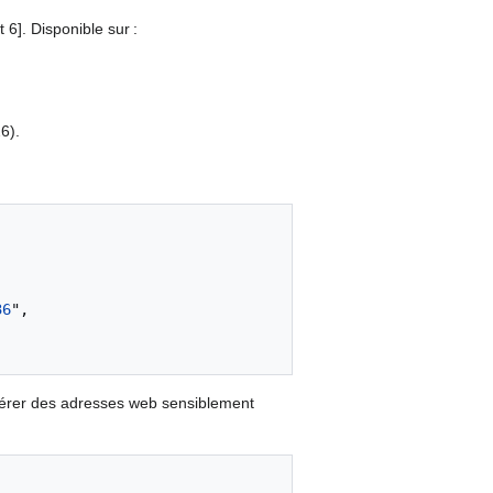
6]. Disponible sur :
6).
36
",

nérer des adresses web sensiblement