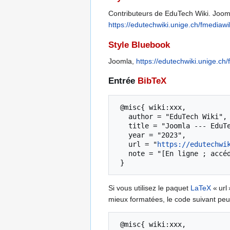
Contributeurs de EduTech Wiki. Joomla
https://edutechwiki.unige.ch/fmediaw
Style Bluebook
Joomla,
https://edutechwiki.unige.ch
Entrée
BibTeX
 @misc{ wiki:xxx,

   author = "EduTech Wiki",

   title = "Joomla --- EduTech Wiki{,} ",

   year = "2023",

   url = "
https://edutechwi
   note = "[En ligne ; accédé le 6-août-2026]"

Si vous utilisez le paquet
LaTeX
« url 
mieux formatées, le code suivant peut
 @misc{ wiki:xxx,
