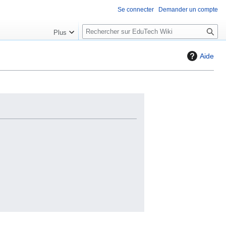
Se connecter
Demander un compte
R
Plus
e
c
Aide
h
e
r
c
h
e
r