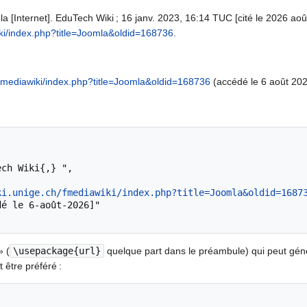
 [Internet]. EduTech Wiki ; 16 janv. 2023, 16:14 TUC [cité le 2026 août 
iki/index.php?title=Joomla&oldid=168736
.
/fmediawiki/index.php?title=Joomla&oldid=168736
(accédé le 6 août 202
ki.unige.ch/fmediawiki/index.php?title=Joomla&oldid=1687
» (
\usepackage{url}
quelque part dans le préambule) qui peut gé
 être préféré :