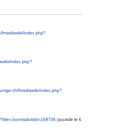
h/fmediawiki/index.php?
awiki/index.php?
i.unige.ch/fmediawiki/index.php?
hp?title=Joomla&oldid=168736
(accédé le 6