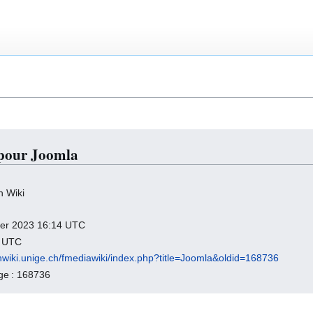
 pour Joomla
h Wiki
nvier 2023 16:14 UTC
0 UTC
chwiki.unige.ch/fmediawiki/index.php?title=Joomla&oldid=168736
age : 168736