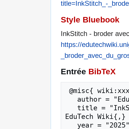
title=InkStitch_-_bro
Style Bluebook
InkStitch - broder avec
https://edutechwiki.un
_broder_avec_du_gros
Entrée
BibTeX
 @misc{ wiki:xxx,

   author = "EduTech Wiki",

   title = "InkStitch - broder avec du gros fil --- 
EduTech Wiki{,} 
   year = "2025",
