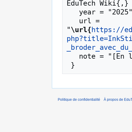
EduTech Wiki{,} 
   year = "2025",

   url = 
"
\url{
https://e
php?title=InkSt
_broder_avec_du
   note = "[En ligne ; accédé le 8-août-2026]"

Politique de confidentialité
À propos de EduT