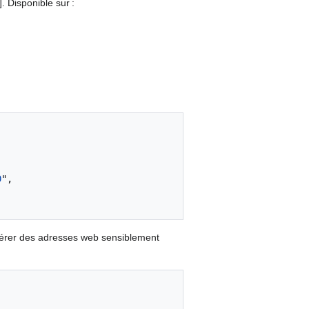
. Disponible sur :
0
",

nérer des adresses web sensiblement