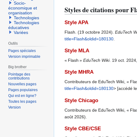
Socio-
Styles de citations pour F
économique et
organisation
Technologies
Style APA
Technologies
éducatives
Flash. (19 octobre 2024).
EduTech Wi
Variées
title=Flash&oldid=180130
.
Outils
Style MLA
Pages spéciales
Version imprimable
« Flash »
EduTech Wiki
. 19 oct. 202
Big brother
Style MHRA
Pointage des
contributions
Contributeurs de EduTech Wiki, « Fla
Nouvelles pages
title=Flash&oldid=180130
> [accédé l
Pages populaires
Qui est en ligne?
Style Chicago
Toutes les pages
Version
Contributeurs de EduTech Wiki, « Fla
août 2026).
Style CBE/CSE