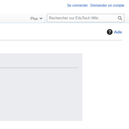
Se connecter
Demander un compte
R
Plus
e
c
Aide
h
e
r
c
h
e
r