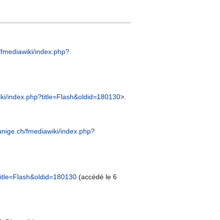
h/fmediawiki/index.php?
iki/index.php?title=Flash&oldid=180130
>.
.unige.ch/fmediawiki/index.php?
?title=Flash&oldid=180130
(accédé le 6