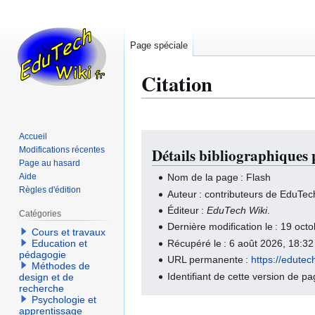
Page spéciale
Citation
Accueil
Aller
Aller
Modifications récentes
Détails bibliographiques
à
à
Page au hasard
la
la
Aide
Nom de la page : Flash
navigation
recherche
Règles d'édition
Auteur : contributeurs de EduTec
Éditeur :
EduTech Wiki
.
Catégories
Dernière modification le : 19 oc
Cours et travaux
Récupéré le : 6 août 2026, 18:3
Education et
pédagogie
URL permanente :
https://edute
Méthodes de
Identifiant de cette version de p
design et de
recherche
Psychologie et
apprentissage