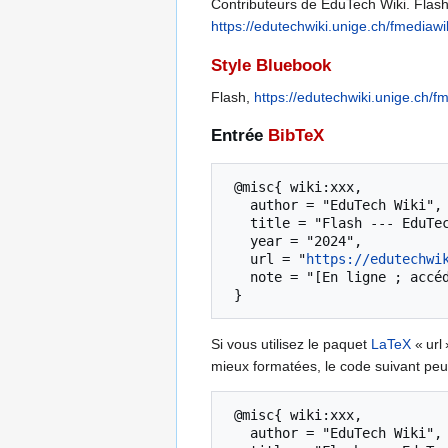
Contributeurs de EduTech Wiki. Flash 
https://edutechwiki.unige.ch/fmediaw
Style Bluebook
Flash,
https://edutechwiki.unige.ch/
Entrée
BibTeX
 @misc{ wiki:xxx,

   author = "EduTech Wiki",

   title = "Flash --- EduTech Wiki{,} ",

   year = "2024",

   url = "
https://edutechwi
   note = "[En ligne ; accédé le 6-août-2026]"

Si vous utilisez le paquet
LaTeX
« url 
mieux formatées, le code suivant peut
 @misc{ wiki:xxx,

   author = "EduTech Wiki",
