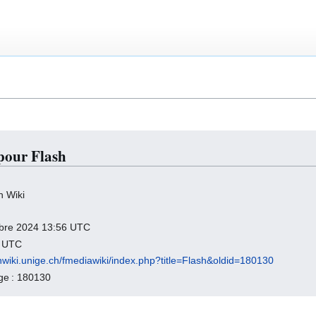
 pour Flash
h Wiki
tobre 2024 13:56 UTC
2 UTC
chwiki.unige.ch/fmediawiki/index.php?title=Flash&oldid=180130
age : 180130