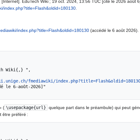
[Internet]. EduTech Wiki ; 19 oct. 2024, 13:56 TUC [cité le 2026 août 6]
iki/index.php?title=Flash&oldid=180130
.
fmediawiki/index.php?title=Flash&oldid=180130
(accédé le 6 août 2026).
ki.unige.ch/fmediawiki/index.php?title=Flash&oldid=18013
» (
\usepackage{url}
quelque part dans le préambule) qui peut gé
 être préféré :