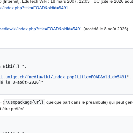
Internet]. EduTech Wiki ; 18 mars 2007, 12:03 TUC [cité le 2026 août 8
iki/index.php?title=FOAD&oldid=5491
.
/fmediawiki/index.php?title=FOAD&oldid=5491
(accédé le 8 août 2026).
ki.unige.ch/fmediawiki/index.php?title=FOAD&oldid=5491
",

» (
\usepackage{url}
quelque part dans le préambule) qui peut gé
 être préféré :