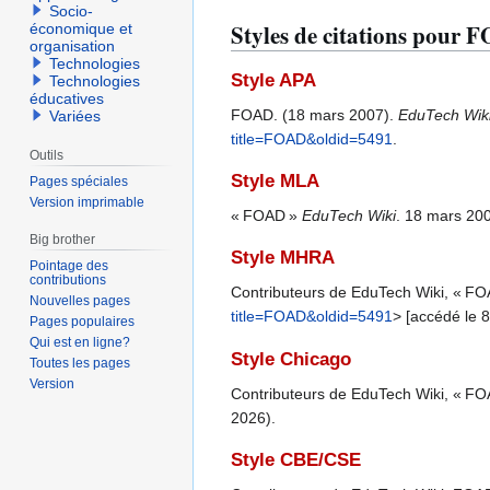
Socio-
Styles de citations pour 
économique et
organisation
Technologies
Style APA
Technologies
éducatives
FOAD. (18 mars 2007).
EduTech Wik
Variées
title=FOAD&oldid=5491
.
Outils
Style MLA
Pages spéciales
Version imprimable
« FOAD »
EduTech Wiki
. 18 mars 20
Big brother
Style MHRA
Pointage des
contributions
Contributeurs de EduTech Wiki, « F
Nouvelles pages
title=FOAD&oldid=5491
> [accédé le 
Pages populaires
Qui est en ligne?
Style Chicago
Toutes les pages
Version
Contributeurs de EduTech Wiki, « F
2026).
Style CBE/CSE