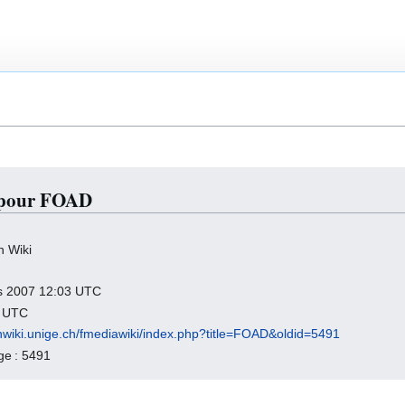
s pour FOAD
h Wiki
ars 2007 12:03 UTC
4 UTC
chwiki.unige.ch/fmediawiki/index.php?title=FOAD&oldid=5491
age : 5491