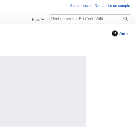
Se connecter
Demander un compte
R
Plus
e
c
Aide
h
e
r
c
h
e
r