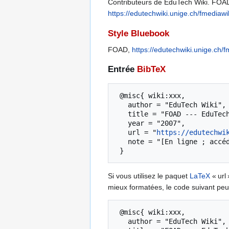
Contributeurs de EduTech Wiki. FOAD [
https://edutechwiki.unige.ch/fmediaw
Style Bluebook
FOAD,
https://edutechwiki.unige.ch
Entrée
BibTeX
 @misc{ wiki:xxx,

   author = "EduTech Wiki",

   title = "FOAD --- EduTech Wiki{,} ",

   year = "2007",

   url = "
https://edutechwi
   note = "[En ligne ; accédé le 8-août-2026]"

Si vous utilisez le paquet
LaTeX
« url 
mieux formatées, le code suivant peut
 @misc{ wiki:xxx,

   author = "EduTech Wiki",
