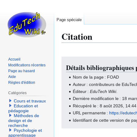
Page spéciale
Citation
Accueil
Aller
Aller
Modifications récentes
Détails bibliographique
à
à
Page au hasard
la
la
Aide
Nom de la page : FOAD
navigation
recherche
Règles d'édition
Auteur : contributeurs de EduTec
Éditeur :
EduTech Wiki
.
Catégories
Dernière modification le : 18 m
Cours et travaux
Récupéré le : 8 août 2026, 14:4
Education et
pédagogie
URL permanente :
https://edute
Méthodes de
Identifiant de cette version de p
design et de
recherche
Psychologie et
apprentissage