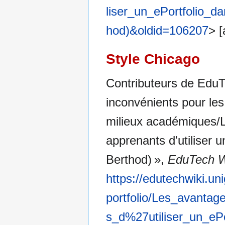
liser_un_ePortfolio_
hod)&oldid=106207
> [
Style Chicago
Contributeurs de EduTe
inconvénients pour les 
milieux académiques/L
apprenants d'utiliser 
Berthod) »,
EduTech W
https://edutechwiki.un
portfolio/Les_avanta
s_d%27utiliser_un_e