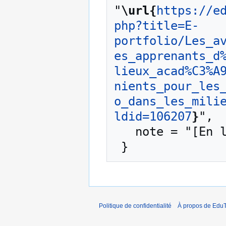
"
\url{
https://e
php?title=E-
portfolio/Les_a
es_apprenants_d
lieux_acad%C3%A
nients_pour_les
o_dans_les_mili
ldid=106207
}
",

   note = "[En ligne ; accédé le 6-août-2026]"

Politique de confidentialité
À propos de EduT