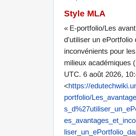
Style MLA
« E-portfolio/Les avan
d'utiliser un ePortfol
inconvénients pour les 
milieux académiques (
UTC. 6 août 2026, 10
<
https://edutechwiki.u
portfolio/Les_avanta
s_d%27utiliser_un_e
es_avantages_et_inc
liser_un_ePortfolio_