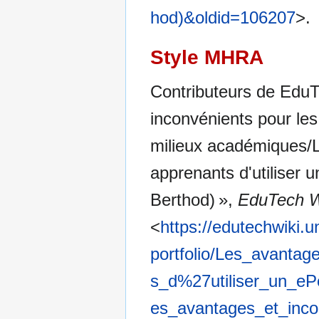
hod)&oldid=106207
>.
Style MHRA
Contributeurs de EduTe
inconvénients pour les 
milieux académiques/L
apprenants d'utiliser 
Berthod) »,
EduTech W
<
https://edutechwiki.u
portfolio/Les_avanta
s_d%27utiliser_un_e
es_avantages_et_inc