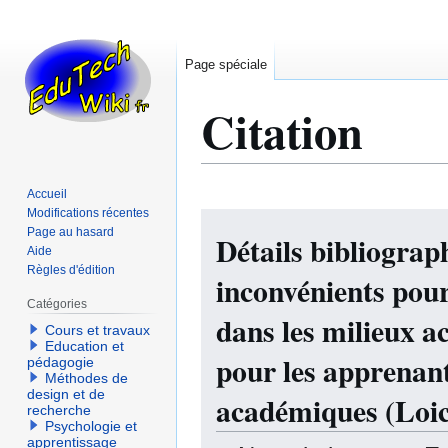
Page spéciale
Citation
Accueil
Modifications récentes
Aller
Aller
Page au hasard
Détails bibliograp
à
à
Aide
la
la
Règles d'édition
inconvénients pour
navigation
recherche
Catégories
dans les milieux a
Cours et travaux
Education et
pour les apprenants
pédagogie
Méthodes de
design et de
académiques (Loi
recherche
Psychologie et
apprentissage