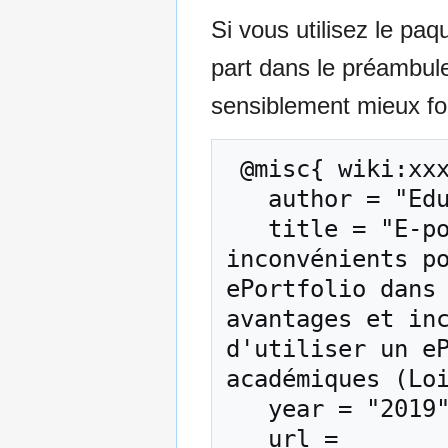
Si vous utilisez le pa
part dans le préambul
sensiblement mieux for
 @misc{ wiki:xxx,

   author = "EduTech Wiki",

   title = "E-portfolio/Les avantages et 
inconvénients po
ePortfolio dans 
avantages et inc
d'utiliser un eP
académiques (Loi
   year = "2019",

   url = 