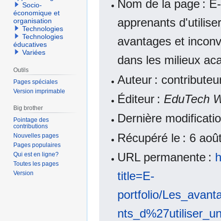
Nom de la page : E-
Socio-
économique et
apprenants d'utilis
organisation
Technologies
Technologies
avantages et inconvé
éducatives
Variées
dans les milieux ac
Outils
Auteur : contribute
Pages spéciales
Version imprimable
Éditeur :
EduTech W
Big brother
Dernière modificatio
Pointage des
contributions
Récupéré le : 6 ao
Nouvelles pages
Pages populaires
URL permanente :
h
Qui est en ligne?
Toutes les pages
title=E-
Version
portfolio/Les_ava
nts_d%27utiliser_