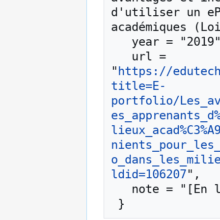
d'utiliser un eP
académiques (Loi
   year = "2019",

   url = 
"
https://edutec
title=E-
portfolio/Les_a
es_apprenants_d
lieux_acad%C3%A
nients_pour_les
o_dans_les_mili
ldid=106207
",

   note = "[En ligne ; accédé le 6-août-2026]"
