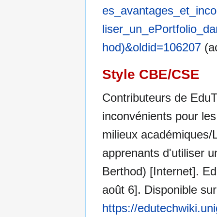
es_avantages_et_inc
liser_un_ePortfolio_
hod)&oldid=106207
(ac
Style CBE/CSE
Contributeurs de EduT
inconvénients pour les 
milieux académiques/L
apprenants d'utiliser 
Berthod) [Internet]. E
août 6]. Disponible sur
https://edutechwiki.un