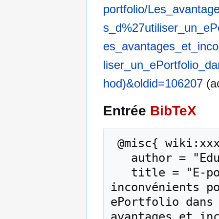
portfolio/Les_avanta
s_d%27utiliser_un_e
es_avantages_et_inc
liser_un_ePortfolio_
hod)&oldid=106207
(ac
Entrée
BibTeX
 @misc{ wiki:xxx,

   author = "EduTech Wiki",

   title = "E-portfolio/Les avantages et 
inconvénients po
ePortfolio dans 
avantages et inc