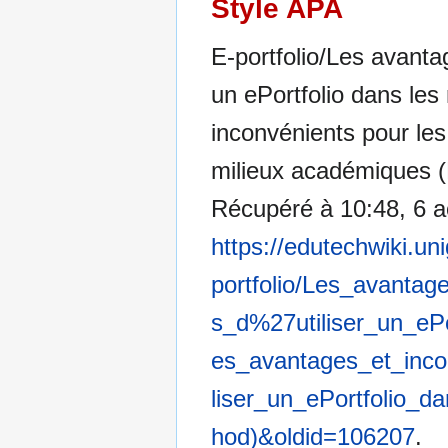
Style APA
E-portfolio/Les avanta
un ePortfolio dans le
inconvénients pour les 
milieux académiques (L
Récupéré à 10:48, 6 a
https://edutechwiki.un
portfolio/Les_avanta
s_d%27utiliser_un_e
es_avantages_et_inc
liser_un_ePortfolio_
hod)&oldid=106207
.