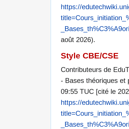
https://edutechwiki.un
title=Cours_initiat
_Bases_th%C3%A9oriq
août 2026).
Style CBE/CSE
Contributeurs de EduTe
- Bases théoriques et 
09:55 TUC [cité le 202
https://edutechwiki.un
title=Cours_initiat
_Bases_th%C3%A9oriq