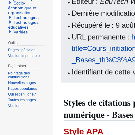
Éditeur :
EduTech W
Socio-
économique et
Dernière modificati
organisation
Technologies
Technologies
Récupéré le : 9 ao
éducatives
Variées
URL permanente :
h
Outils
title=Cours_initi
Pages spéciales
Version imprimable
_Bases_th%C3%A9or
Big brother
Identifiant de cette
Pointage des
contributions
Nouvelles pages
Pages populaires
Qui est en ligne?
Styles de citations
Toutes les pages
Version
numérique - Bases 
Style APA