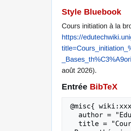
Style Bluebook
Cours initiation à la 
https://edutechwiki.un
title=Cours_initiat
_Bases_th%C3%A9oriq
août 2026).
Entrée
BibTeX
 @misc{ wiki:xxx,

   author = "EduTech Wiki",

   title = "Cours initiation à la broderie numérique 