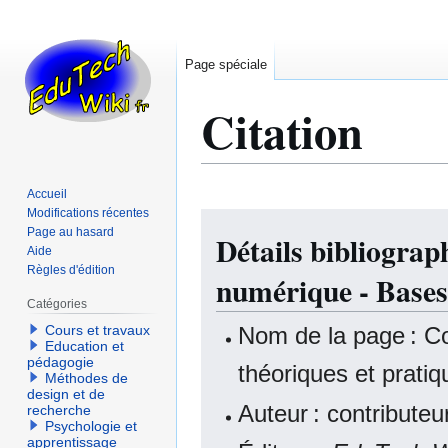
Page spéciale
Citation
Accueil
Modifications récentes
Aller
Aller
Page au hasard
Détails bibliograp
à
à
Aide
la
la
Règles d'édition
numérique - Bases 
navigation
recherche
Catégories
Nom de la page : Co
Cours et travaux
Education et
pédagogie
théoriques et pratiq
Méthodes de
design et de
Auteur : contribute
recherche
Psychologie et
apprentissage