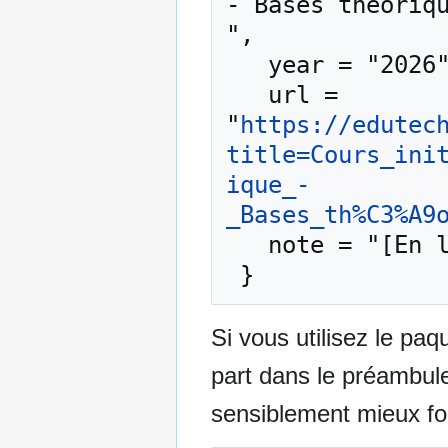
- Bases théoriqu
",

   year = "2026",

   url = 
"
https://edutec
title=Cours_ini
ique_-
_Bases_th%C3%A9
   note = "[En ligne ; accédé le 9-août-2026]"

Si vous utilisez le pa
part dans le préambul
sensiblement mieux for