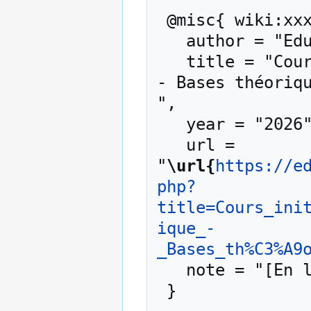
 @misc{ wiki:xxx,

   author = "EduTech Wiki",

   title = "Cours initiation à la broderie numérique 
- Bases théoriqu
",

   year = "2026",

   url = 
"
\url{
https://e
php?
title=Cours_ini
ique_-
_Bases_th%C3%A9
   note = "[En ligne ; accédé le 9-août-2026]"
