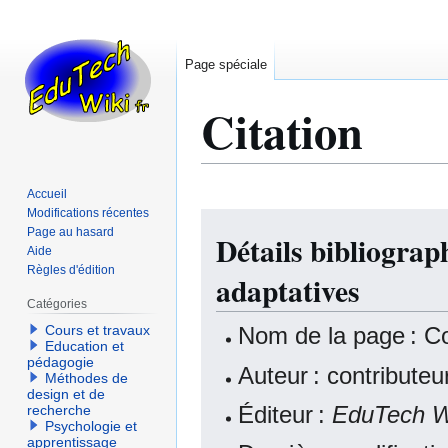
Page spéciale
Citation
Accueil
Modifications récentes
Aller
Aller
Page au hasard
Détails bibliogra
à
à
Aide
la
la
Règles d'édition
adaptatives
navigation
recherche
Catégories
Nom de la page : C
Cours et travaux
Education et
pédagogie
Auteur : contribute
Méthodes de
design et de
Éditeur :
EduTech W
recherche
Psychologie et
apprentissage