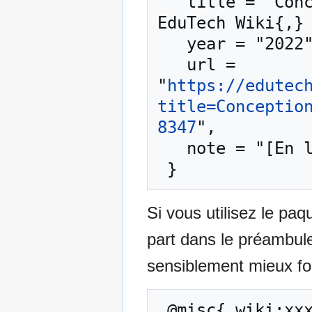
   title = "Conception d’EIAH adaptatives --- 
EduTech Wiki{,} 
   year = "2022",

   url = 
"
https://edutec
title=Conceptio
8347
",

   note = "[En ligne ; accédé le 10-août-2026]"

Si vous utilisez le pa
part dans le préambul
sensiblement mieux for
 @misc{ wiki:xxx,
