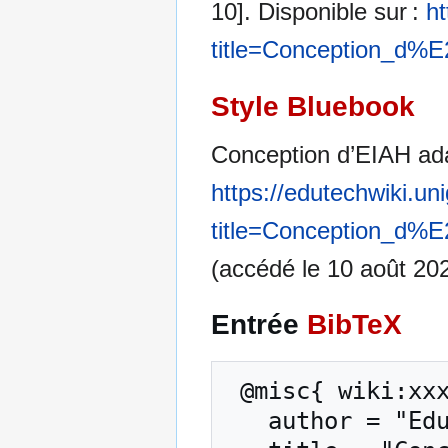
10]. Disponible sur :
ht
title=Conception_d%
Style Bluebook
Conception d’EIAH ada
https://edutechwiki.un
title=Conception_d%
(accédé le 10 août 202
Entrée
BibTeX
 @misc{ wiki:xxx,

   author = "EduTech Wiki",
