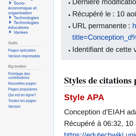
Dernière modificat
Socio-
économique et
Récupéré le : 10 a
organisation
Technologies
Technologies
URL permanente :
h
éducatives
Variées
title=Conception_
Outils
Identifiant de cette
Pages spéciales
Version imprimable
Big brother
Pointage des
Styles de citation
contributions
Nouvelles pages
Pages populaires
Style APA
Qui est en ligne?
Toutes les pages
Version
Conception d’EIAH ad
Récupéré à 06:32, 10 
https://edutechwiki.un