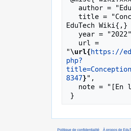
   author = "EduTech Wiki",

   title = "Conception d’EIAH adaptatives --- 
EduTech Wiki{,} 
   year = "2022",

   url = 
"
\url{
https://e
php?
title=Conceptio
8347
}
",

   note = "[En ligne ; accédé le 10-août-2026]"

Politique de confidentialité
À propos de EduT