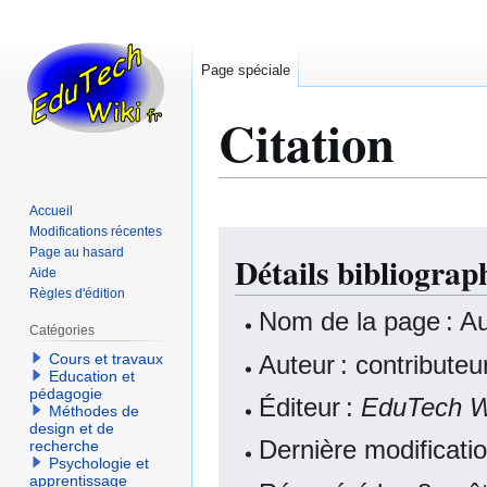
Page spéciale
Citation
Accueil
Modifications récentes
Aller
Aller
Page au hasard
Détails bibliograp
à
à
Aide
la
la
Règles d'édition
navigation
recherche
Nom de la page : Au
Catégories
Auteur : contribute
Cours et travaux
Education et
pédagogie
Éditeur :
EduTech W
Méthodes de
design et de
Dernière modificati
recherche
Psychologie et
apprentissage