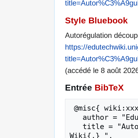
title=Autor%C3%A9gu
Style Bluebook
Autorégulation découp
https://edutechwiki.un
title=Autor%C3%A9gu
(accédé le 8 août 2026
Entrée
BibTeX
 @misc{ wiki:xxx,

   author = "EduTech Wiki",

   title = "Autorégulation découpe laser --- EduTech 
Wiki{,} ",
