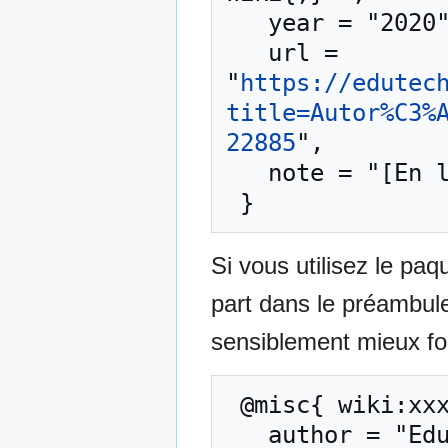
   year = "2020",

   url = 
"
https://edutec
title=Autor%C3%
22885
",

   note = "[En ligne ; accédé le 8-août-2026]"

Si vous utilisez le pa
part dans le préambul
sensiblement mieux for
 @misc{ wiki:xxx,

   author = "EduTech Wiki",
