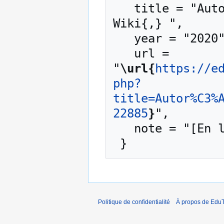
   title = "Autorégulation découpe laser --- EduTech 
Wiki{,} ",

   year = "2020",

   url = 
"
\url{
https://e
php?
title=Autor%C3%
22885
}
",

   note = "[En ligne ; accédé le 8-août-2026]"

Politique de confidentialité
À propos de EduT