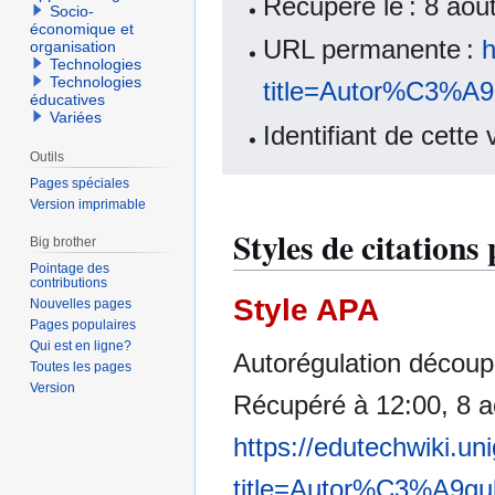
Récupéré le : 8 ao
Socio-
économique et
URL permanente :
h
organisation
Technologies
Technologies
title=Autor%C3%A
éducatives
Variées
Identifiant de cette
Outils
Pages spéciales
Version imprimable
Styles de citation
Big brother
Pointage des
contributions
Style APA
Nouvelles pages
Pages populaires
Qui est en ligne?
Autorégulation découpe
Toutes les pages
Version
Récupéré à 12:00, 8 a
https://edutechwiki.un
title=Autor%C3%A9gu