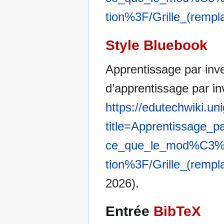
tion%3F/Grille_(remp
Style Bluebook
Apprentissage par inv
d’apprentissage par in
https://edutechwiki.un
title=Apprentissage_
ce_que_le_mod%C3%A
tion%3F/Grille_(remp
2026).
Entrée
BibTeX