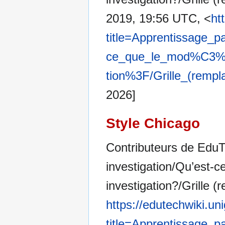
2019, 19:56 UTC, <
ht
title=Apprentissage_
ce_que_le_mod%C3%A
tion%3F/Grille_(remp
2026]
Style Chicago
Contributeurs de EduT
investigation/Qu’est-c
investigation?/Grille (
https://edutechwiki.un
title=Apprentissage_