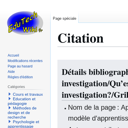
Page spéciale
Citation
Accueil
Modifications récentes
Aller
Aller
Page au hasard
Détails bibliogra
à
à
Aide
la
la
Règles d'édition
investigation/Qu’e
navigation
recherche
Catégories
investigation?/Gri
Cours et travaux
Education et
pédagogie
Nom de la page : Ap
Méthodes de
design et de
modèle d’apprentiss
recherche
Psychologie et
apprentissage