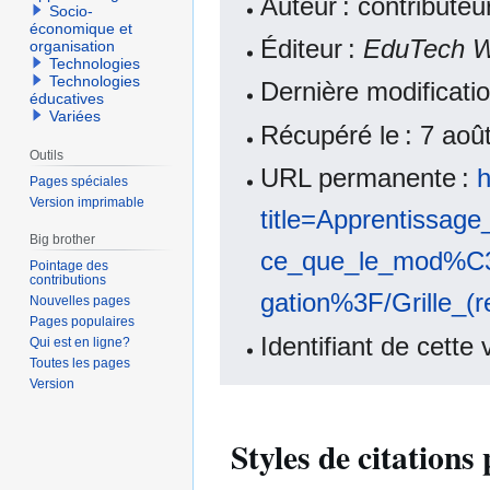
Auteur : contribute
Socio-
économique et
Éditeur :
EduTech W
organisation
Technologies
Technologies
Dernière modificati
éducatives
Variées
Récupéré le : 7 ao
Outils
URL permanente :
h
Pages spéciales
Version imprimable
title=Apprentissag
Big brother
ce_que_le_mod%C3
Pointage des
contributions
gation%3F/Grille_(
Nouvelles pages
Pages populaires
Identifiant de cette
Qui est en ligne?
Toutes les pages
Version
Styles de citation