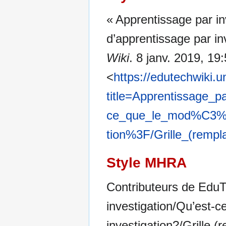
« Apprentissage par in
d’apprentissage par in
Wiki
. 8 janv. 2019, 1
<
https://edutechwiki.
title=Apprentissage_
ce_que_le_mod%C3%A
tion%3F/Grille_(remp
Style MHRA
Contributeurs de EduT
investigation/Qu’est-c
investigation?/Grille (