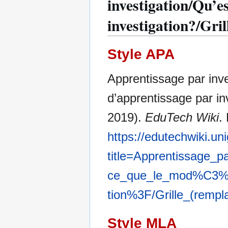
investigation/Qu’e
investigation?/Gril
Style APA
Apprentissage par inv
d’apprentissage par inv
2019).
EduTech Wiki
.
https://edutechwiki.un
title=Apprentissage_
ce_que_le_mod%C3%A
tion%3F/Grille_(remp
Style MLA