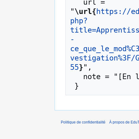
   url = 
"
\url{
https://e
php?
title=Apprentis
-
ce_que_le_mod%C
vestigation%3F/
55
}
",

   note = "[En ligne ; accédé le 7-août-2026]"

Politique de confidentialité
À propos de EduT