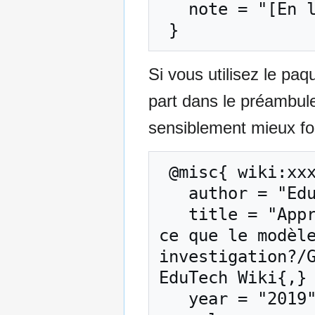
   note = "[En ligne ; accédé le 7-août-2026]"

Si vous utilisez le pa
part dans le préambul
sensiblement mieux for
 @misc{ wiki:xxx,

   author = "EduTech Wiki",

   title = "Apprentissage par investigation/Qu’est-
ce que le modèle
investigation?/G
EduTech Wiki{,} 
   year = "2019",
