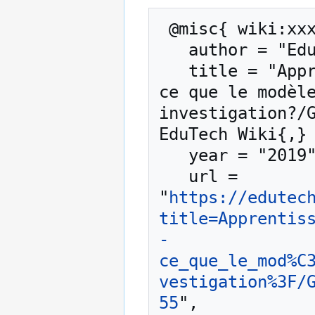
 @misc{ wiki:xxx,

   author = "EduTech Wiki",

   title = "Apprentissage par investigation/Qu’est-
ce que le modèle
investigation?/G
EduTech Wiki{,} 
   year = "2019",

   url = 
"
https://edutec
title=Apprentis
-
ce_que_le_mod%C
vestigation%3F/
55
",
