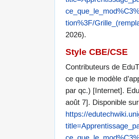
ce_que_le_mod%C3%A
tion%3F/Grille_(remp
2026).
Style CBE/CSE
Contributeurs de EduTe
ce que le modèle d’app
par qc.) [Internet]. Ed
août 7]. Disponible sur
https://edutechwiki.un
title=Apprentissage_
ce_que_le_mod%C3%A