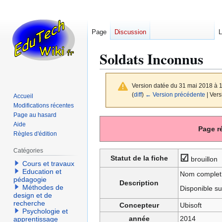
Page
Discussion
L
Soldats Inconnus
Version datée du 31 mai 2018 à 
(
diff
)
← Version précédente
| Vers
Accueil
Modifications récentes
Page au hasard
Aller
Aller
Aide
Page r
à
à
Règles d'édition
la
la
Catégories
navigation
recherche
☑
Statut de la fiche
brouillon
Cours et travaux
Education et
Nom complet 
pédagogie
Description
Méthodes de
Disponible su
design et de
recherche
Concepteur
Ubisoft
Psychologie et
année
2014
apprentissage