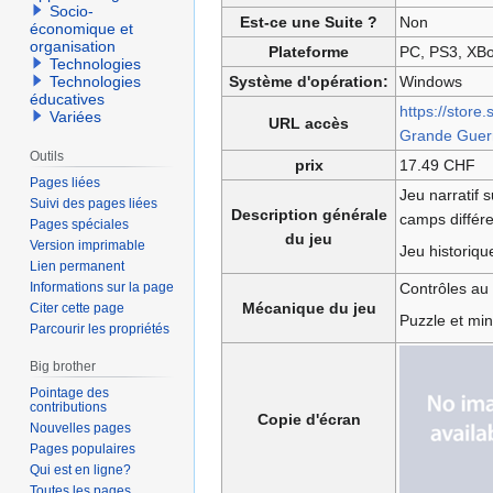
Socio-
Est-ce une Suite ?
Non
économique et
organisation
Plateforme
PC, PS3, XB
Technologies
Système d'opération:
Windows
Technologies
éducatives
https://stor
Variées
URL accès
Grande Guer
Outils
prix
17.49 CHF
Pages liées
Jeu narratif 
Suivi des pages liées
Description générale
camps différe
Pages spéciales
du jeu
Version imprimable
Jeu historiqu
Lien permanent
Contrôles au 
Informations sur la page
Mécanique du jeu
Citer cette page
Puzzle et min
Parcourir les propriétés
Big brother
Pointage des
contributions
Copie d'écran
Nouvelles pages
Pages populaires
Qui est en ligne?
Toutes les pages