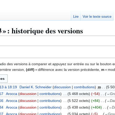
Lire
Voir le texte source
» : historique des versions
 radio des versions à comparer et appuyez sur entrée ou sur le bouton e
ernière version,
(diff)
= différence avec la version précédente,
m
= modi
13 à 18:19
Daniel K. Schneider
discussion
contributions
m
5 50
57
Arocca
discussion
contributions
5 468 octets
−54
→
Gro
56
Arocca
discussion
contributions
5 522 octets
+84
→
Dat
34
Arocca
discussion
contributions
5 438 octets
+404
→
D
07
Arocca
discussion
contributions
5 034 octets
−5
→
Grou