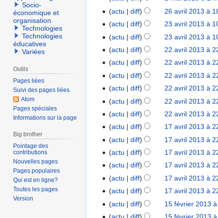
t
2
Socio-
a
m
r
actu
diff
26 avril 2013 à 1
2
e
économique et
0
i
organisation
a
é
6
m
actu
diff
23 avril 2013 à 1
2
1
Technologies
2
i
s
a
b
3
3
Technologies
actu
diff
23 avril 2013 à 1
0
2
u
éducatives
v
r
a
actu
diff
22 avril 2013 à 2
2
1
Variées
0
m
r
e
v
2
3
actu
diff
22 avril 2013 à 2
1
é
i
2
r
Outils
a
3
d
actu
diff
22 avril 2013 à 2
l
0
i
Pages liées
v
e
2
1
actu
diff
22 avril 2013 à 2
l
Suivi des pages liées
r
s
0
3
Atom
2
actu
diff
22 avril 2013 à 2
i
m
1
Pages spéciales
0
actu
diff
22 avril 2013 à 2
l
o
Informations sur la page
3
1
2
actu
diff
17 avril 2013 à 2
1
d
3
Big brother
0
7
i
actu
diff
17 avril 2013 à 2
Pointage des
1
a
f
actu
diff
17 avril 2013 à 2
contributions
3
v
i
Nouvelles pages
actu
diff
17 avril 2013 à 2
r
Pages populaires
c
actu
diff
17 avril 2013 à 2
Qui est en ligne?
i
a
Toutes les pages
actu
diff
17 avril 2013 à 2
l
t
Version
A
2
i
actu
diff
15 février 2013 à
1
u
0
o
5
actu
diff
15 février 2013 à