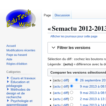
Page
Discussion
« Semactu 2012-2013 
Afficher les journaux pour cette page
Aller
Aller
Accueil
Filtrer les versions
à
à
Modifications récentes
la
la
Page au hasard
Sélection du diff : cochez les boutons
Aide
navigation
recherche
Légende :
(actu)
= différence avec la d
Règles d'édition
Catégories
Cours et travaux
actu
diff
26 septembre 20
2
Education et
A
pédagogie
6
actu
diff
9 mai 2013 à 08:
9
Méthodes de
u
s
m
actu
diff
9 mai 2013 à 08:
design et de
c
e
recherche
a
actu
diff
2 mai 2013 à 13:
2
u
Psychologie et
p
i
m
apprentissage
actu
diff
1 mai 2013 à 14:
1
n