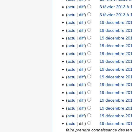
c
1
n
f
actu
diff
3 février 2013 à 
3
u
3
s
é
A
f
actu
diff
3 février 2013 à 
n
v
u
é
A
r
actu
diff
19 décembre 201
1
r
c
v
u
é
9
actu
diff
19 décembre 201
i
u
r
c
s
d
e
actu
diff
19 décembre 201
n
i
u
u
é
r
r
actu
diff
19 décembre 201
e
n
m
c
2
é
r
r
actu
diff
19 décembre 201
é
e
0
s
2
é
d
actu
diff
19 décembre 201
m
1
u
0
s
e
b
actu
diff
19 décembre 201
3
m
1
u
s
r
A
actu
diff
19 décembre 201
é
3
m
m
e
u
d
actu
diff
19 décembre 201
é
o
2
c
e
d
actu
diff
19 décembre 201
d
0
u
s
e
i
actu
diff
19 décembre 201
1
n
m
s
f
2
r
actu
diff
19 décembre 201
o
m
i
é
actu
diff
19 décembre 201
d
o
c
s
A
i
actu
diff
19 décembre 201
d
a
u
u
f
faire prendre connaissance des ten
i