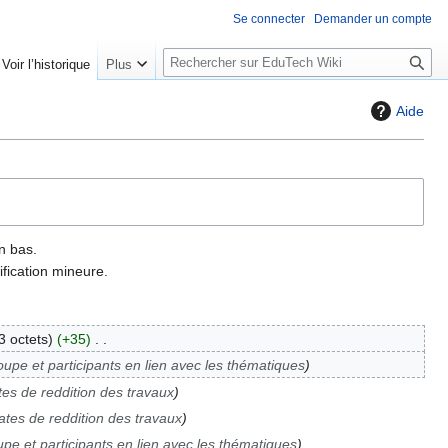
Se connecter
Demander un compte
R
Voir l’historique
Plus
e
c
Aide
h
e
r
c
h
e
n bas.
r
fication mineure.
3 octets
+35
upe et participants en lien avec les thématiques
es de reddition des travaux
ates de reddition des travaux
pe et participants en lien avec les thématiques