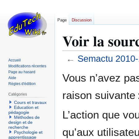
Page
Discussion
Voir la sou
←
Semactu 2010-
Accueil
Modifications récentes
Aller
Aller
Page au hasard
Vous n’avez pas 
Aide
à
à
Règles d'édition
la
la
raison suivante 
navigation
recherche
Catégories
Cours et travaux
Education et
L’action que vo
pédagogie
Méthodes de
design et de
recherche
qu’aux utilisate
Psychologie et
apprentissage