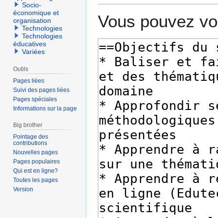
Socio-
économique et
Vous pouvez voi
organisation
Technologies
Technologies
éducatives
Variées
Outils
Pages liées
Suivi des pages liées
Pages spéciales
Informations sur la page
Big brother
Pointage des
contributions
Nouvelles pages
Pages populaires
Qui est en ligne?
Toutes les pages
Version