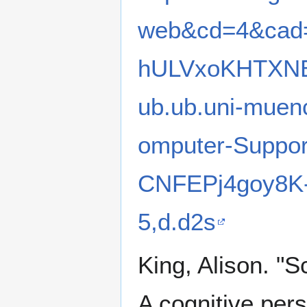
web&cd=4&cad
hULVxoKHTXN
ub.ub.uni-mue
omputer-Suppor
CNFEPj4goy8K
5,d.d2s
King, Alison. "S
A cognitive per