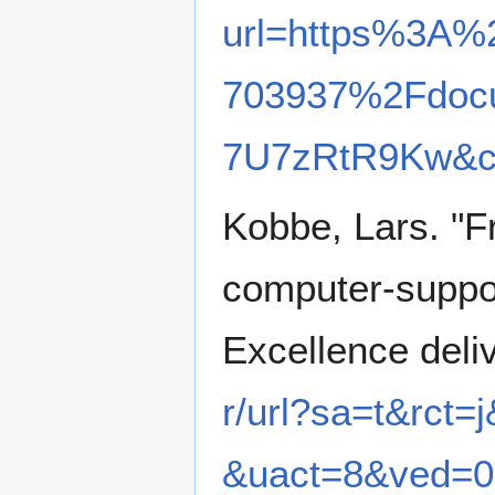
url=https%3A%2
703937%2Fdoc
7U7zRtR9Kw&c
Kobbe, Lars. "F
computer-suppor
Excellence deli
r/url?sa=t&rct
&uact=8&ved=