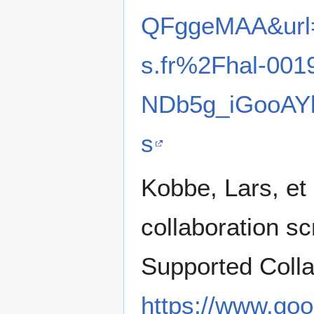
QFggeMAA&url=
s.fr%2Fhal-0
NDb5g_iGooAY
s
Kobbe, Lars, et
collaboration sc
Supported Colla
https://www.goo