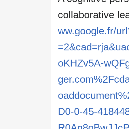
collaborative l
ww.google.fr/u
=2&cad=rja&u
oKHZv5A-wQFg
ger.com%2Fcd
oaddocument%
D0-0-45-4184
R0An8oBwJJc