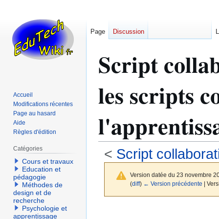
Page
Discussion
L
Script coll
les scripts c
Accueil
Modifications récentes
l'apprentiss
Page au hasard
Aide
Règles d'édition
Catégories
<
Script collabora
Cours et travaux
Education et
Version datée du 23 novembre 2
pédagogie
(
diff
)
← Version précédente
| Vers
Méthodes de
design et de
recherche
Psychologie et
Aller
Aller
apprentissage