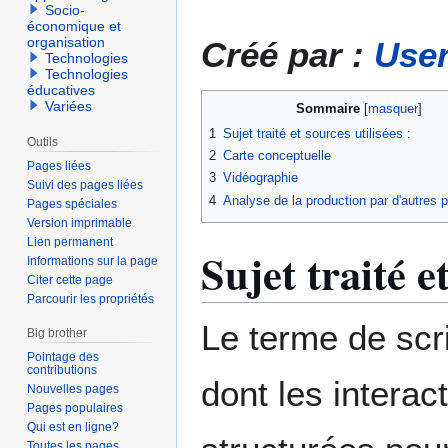
à
à
Socio-
la
la
économique et
organisation
Créé par :
User
navigation
recherche
Technologies
Technologies
éducatives
Variées
Sommaire
1
Sujet traité et sources utilisées :
Outils
2
Carte conceptuelle
Pages liées
3
Vidéographie
Suivi des pages liées
4
Analyse de la production par d'autres p
Pages spéciales
Version imprimable
Lien permanent
Sujet traité e
Informations sur la page
Citer cette page
Parcourir les propriétés
Le terme de scri
Big brother
Pointage des
contributions
dont les interac
Nouvelles pages
Pages populaires
Qui est en ligne?
Toutes les pages