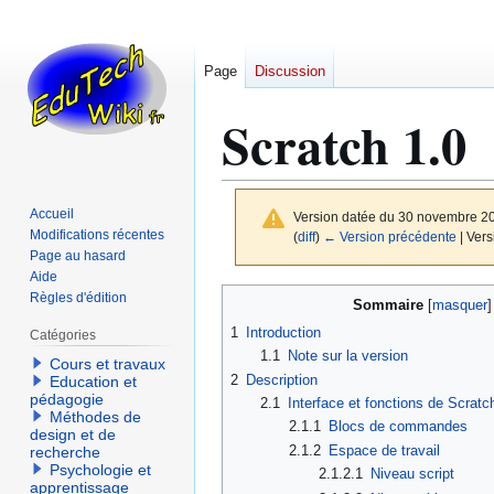
Page
Discussion
Scratch 1.0
Accueil
Version datée du 30 novembre 2
Modifications récentes
(
diff
)
← Version précédente
| Vers
Page au hasard
Aide
Aller
Aller
Règles d'édition
Sommaire
à
à
1
Introduction
Catégories
la
la
1.1
Note sur la version
Cours et travaux
navigation
recherche
2
Description
Education et
pédagogie
2.1
Interface et fonctions de Scratc
Méthodes de
2.1.1
Blocs de commandes
design et de
2.1.2
Espace de travail
recherche
Psychologie et
2.1.2.1
Niveau script
apprentissage