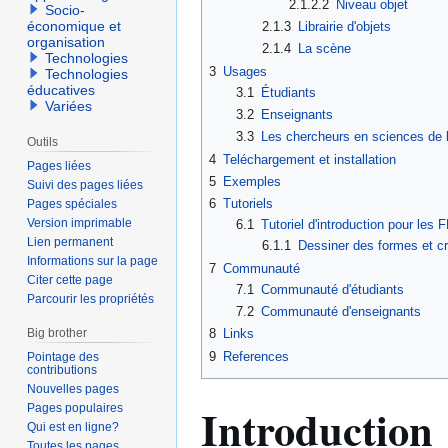
2.1.2.2
Niveau objet
Socio-
économique et
2.1.3
Librairie d'objets
organisation
2.1.4
La scène
Technologies
3
Usages
Technologies
éducatives
3.1
Étudiants
Variées
3.2
Enseignants
3.3
Les chercheurs en sciences de l
Outils
4
Teléchargement et installation
Pages liées
5
Exemples
Suivi des pages liées
6
Tutoriels
Pages spéciales
Version imprimable
6.1
Tutoriel d'introduction pour les 
Lien permanent
6.1.1
Dessiner des formes et cr
Informations sur la page
7
Communauté
Citer cette page
7.1
Communauté d'étudiants
Parcourir les propriétés
7.2
Communauté d'enseignants
Big brother
8
Links
9
References
Pointage des
contributions
Nouvelles pages
Introduction
Pages populaires
Qui est en ligne?
Toutes les pages