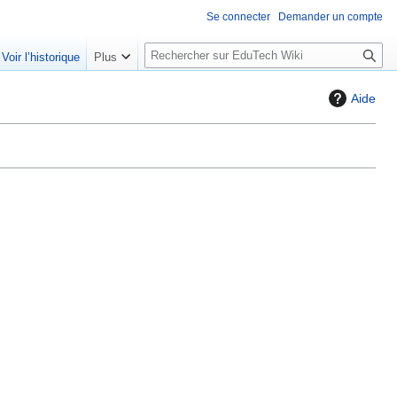
Se connecter
Demander un compte
R
Voir l’historique
Plus
e
c
Aide
h
e
r
c
h
e
r