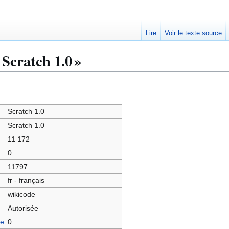
Lire
Voir le texte source
Scratch 1.0 »
Scratch 1.0
Scratch 1.0
11 172
0
11797
fr - français
wikicode
Autorisée
ge
0