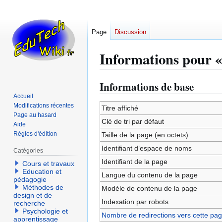
Page
Discussion
Informations pour « 
Informations de base
Aller
Aller
à
à
Accueil
Modifications récentes
la
la
Titre affiché
Page au hasard
navigation
recherche
Clé de tri par défaut
Aide
Règles d'édition
Taille de la page (en octets)
Identifiant dʼespace de noms
Catégories
Identifiant de la page
Cours et travaux
Education et
Langue du contenu de la page
pédagogie
Méthodes de
Modèle de contenu de la page
design et de
Indexation par robots
recherche
Psychologie et
Nombre de redirections vers cette pa
apprentissage