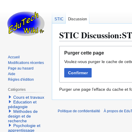
STIC
Discussion
STIC Discussion:STIC
Aller
Aller
Purger cette page
à
à
Accueil
Voulez-vous purger le cache de cett
la
la
Modifications récentes
navigation
recherche
Page au hasard
Confirmer
Aide
Règles d'édition
Purger une page l’efface du cache et fo
Catégories
Cours et travaux
Education et
pédagogie
Méthodes de
Politique de confidentialité
À propos de EduT
design et de
recherche
Psychologie et
apprentissage