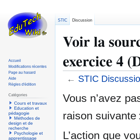
STIC
Discussion
Voir la sour
exercice 4 (
Accueil
Modifications récentes
Page au hasard
←
STIC Discussio
Aide
Règles d'édition
Aller
Aller
Vous n’avez pas 
Catégories
à
à
Cours et travaux
la
la
Education et
raison suivante 
navigation
recherche
pédagogie
Méthodes de
design et de
recherche
L’action que vo
Psychologie et
apprentissage