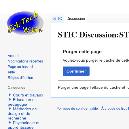
STIC
Discussion
STIC Discussion:ST
Aller
Aller
Purger cette page
à
à
Accueil
Voulez-vous purger le cache de cett
la
la
Modifications récentes
navigation
recherche
Page au hasard
Confirmer
Aide
Règles d'édition
Purger une page l’efface du cache et fo
Catégories
Cours et travaux
Education et
pédagogie
Méthodes de
Politique de confidentialité
À propos de EduT
design et de
recherche
Psychologie et
apprentissage