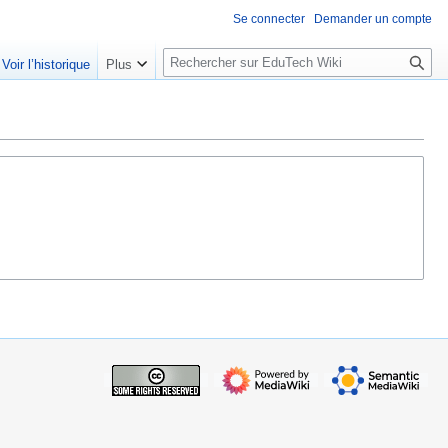
Se connecter
Demander un compte
R
Voir l’historique
Plus
e
c
h
e
r
c
h
e
r