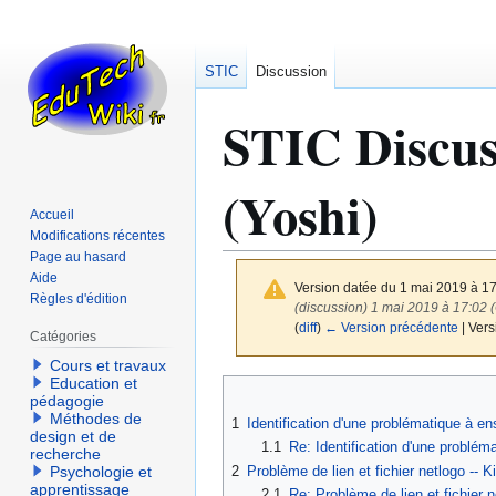
STIC
Discussion
STIC Discus
(Yoshi)
Accueil
Modifications récentes
Page au hasard
Aide
Version datée du 1 mai 2019 à 1
Règles d'édition
(discussion) 1 mai 2019 à 17:02
(
diff
)
← Version précédente
| Vers
Catégories
Cours et travaux
Education et
Aller
Aller
pédagogie
à
à
Méthodes de
1
Identification d'une problématique à en
la
la
design et de
1.1
Re: Identification d'une problém
recherche
navigation
recherche
2
Problème de lien et fichier netlogo --
Psychologie et
apprentissage
2.1
Re: Problème de lien et fichier 