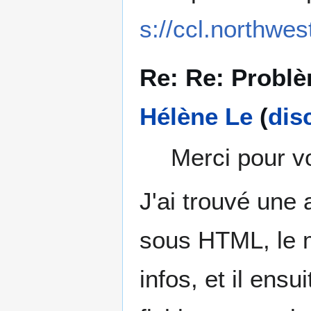
s://ccl.northwes
Re: Re: Problèm
Hélène Le
(
dis
Merci pour v
J'ai trouvé une 
sous HTML, le m
infos, et il ens