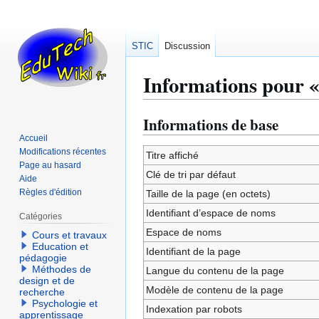
STIC
Discussion
Informations pour «
Informations de base
Aller
Aller
à
à
Accueil
Modifications récentes
la
la
Titre affiché
Page au hasard
navigation
recherche
Clé de tri par défaut
Aide
Règles d'édition
Taille de la page (en octets)
Identifiant dʼespace de noms
Catégories
Espace de noms
Cours et travaux
Education et
Identifiant de la page
pédagogie
Méthodes de
Langue du contenu de la page
design et de
Modèle de contenu de la page
recherche
Psychologie et
Indexation par robots
apprentissage