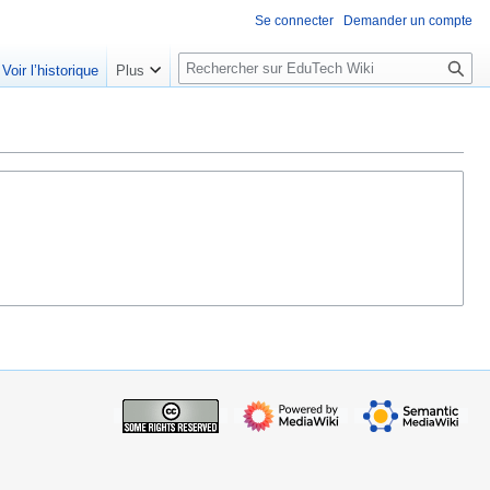
Se connecter
Demander un compte
R
Voir l’historique
Plus
e
c
h
e
r
c
h
e
r