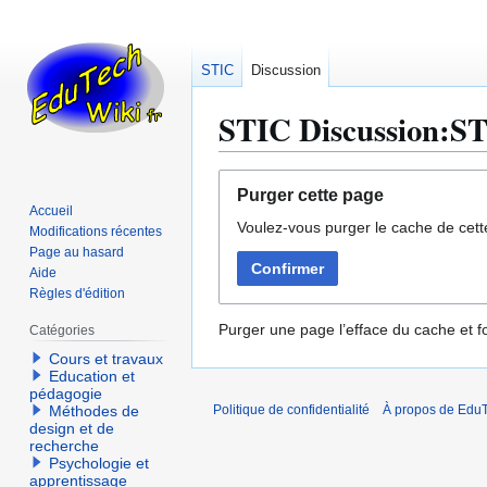
STIC
Discussion
STIC Discussion:STI
Aller
Aller
Purger cette page
à
à
Accueil
Voulez-vous purger le cache de cett
la
la
Modifications récentes
navigation
recherche
Page au hasard
Confirmer
Aide
Règles d'édition
Purger une page l’efface du cache et fo
Catégories
Cours et travaux
Education et
pédagogie
Méthodes de
Politique de confidentialité
À propos de EduT
design et de
recherche
Psychologie et
apprentissage