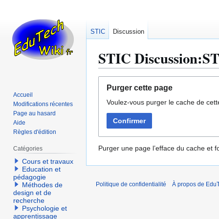
STIC
Discussion
STIC Discussion:ST
Aller
Aller
Purger cette page
à
à
Accueil
Voulez-vous purger le cache de cett
la
la
Modifications récentes
navigation
recherche
Page au hasard
Confirmer
Aide
Règles d'édition
Purger une page l’efface du cache et fo
Catégories
Cours et travaux
Education et
pédagogie
Méthodes de
Politique de confidentialité
À propos de EduT
design et de
recherche
Psychologie et
apprentissage