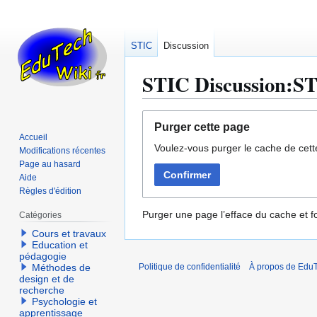
STIC
Discussion
STIC Discussion:ST
Aller
Aller
Purger cette page
à
à
Accueil
Voulez-vous purger le cache de cett
la
la
Modifications récentes
navigation
recherche
Page au hasard
Confirmer
Aide
Règles d'édition
Purger une page l’efface du cache et fo
Catégories
Cours et travaux
Education et
pédagogie
Méthodes de
Politique de confidentialité
À propos de EduT
design et de
recherche
Psychologie et
apprentissage