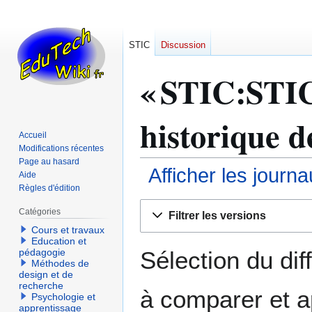
STIC
Discussion
« STIC:STIC 
historique d
Accueil
Modifications récentes
Page au hasard
Afficher les journ
Aide
Règles d'édition
Aller
Aller
Catégories
Filtrer les versions
à
à
Cours et travaux
la
la
Education et
navigation
recherche
Sélection du dif
pédagogie
Méthodes de
design et de
recherche
à comparer et a
Psychologie et
apprentissage