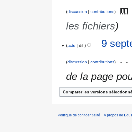
m
discussion
contributions
les fichiers
9
9 sept
actu
diff
s
e
p
discussion
contributions
t
e
de la page pou
m
b
r
e
2
0
Politique de confidentialité
À propos de EduT
2
4