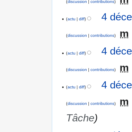
discussion
contributions
i
f
4 déce
i
actu
diff
c
a
m
t
discussion
contributions
i
4 déce
o
actu
diff
n
s
m
discussion
contributions
4 déce
actu
diff
m
discussion
contributions
Tâche