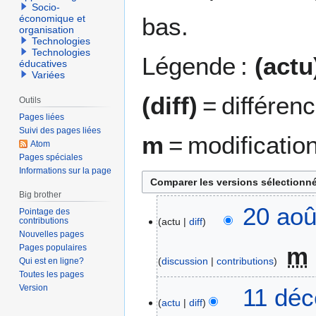
Socio-
bas.
économique et
organisation
Technologies
Technologies
Légende :
(actu
éducatives
Variées
(diff)
= différen
Outils
Pages liées
Suivi des pages liées
m
= modificatio
Atom
Pages spéciales
Informations sur la page
Big brother
2
20 aoû
Pointage des
contributions
actu
diff
0
Nouvelles pages
a
m
Pages populaires
o
discussion
contributions
Qui est en ligne?
û
Toutes les pages
t
1
Version
11 déc
2
actu
diff
1
0