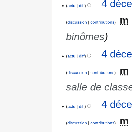
4 déce
actu
diff
m
discussion
contributions
binômes
4 déce
actu
diff
m
discussion
contributions
salle de class
4 déce
actu
diff
m
discussion
contributions