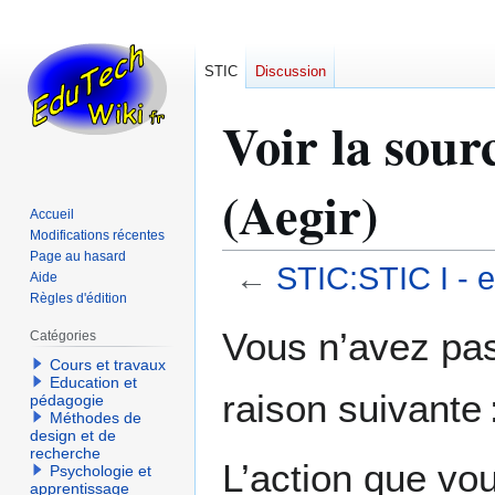
STIC
Discussion
Voir la sour
(Aegir)
Accueil
Modifications récentes
Page au hasard
←
STIC:STIC I - e
Aide
Règles d'édition
Aller
Aller
Vous n’avez pas 
Catégories
à
à
Cours et travaux
la
la
Education et
raison suivante 
navigation
recherche
pédagogie
Méthodes de
design et de
recherche
L’action que vo
Psychologie et
apprentissage