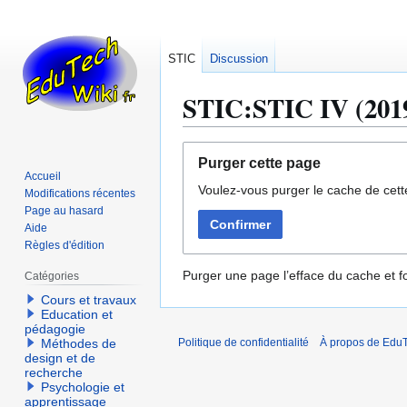
STIC
Discussion
STIC:STIC IV (2019
Aller
Aller
Purger cette page
à
à
Accueil
Voulez-vous purger le cache de cett
la
la
Modifications récentes
navigation
recherche
Page au hasard
Confirmer
Aide
Règles d'édition
Purger une page l’efface du cache et fo
Catégories
Cours et travaux
Education et
pédagogie
Méthodes de
Politique de confidentialité
À propos de EduT
design et de
recherche
Psychologie et
apprentissage