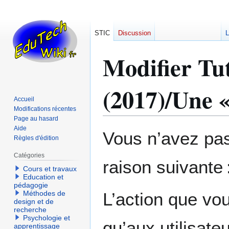
STIC
Discussion
L
Modifier Tu
(2017)/Une «
Accueil
Modifications récentes
Page au hasard
Aide
Aller
Aller
Vous n’avez pas 
Règles d'édition
à
à
la
la
Catégories
raison suivante 
navigation
recherche
Cours et travaux
Education et
pédagogie
Méthodes de
L’action que vo
design et de
recherche
Psychologie et
qu’aux utilisate
apprentissage