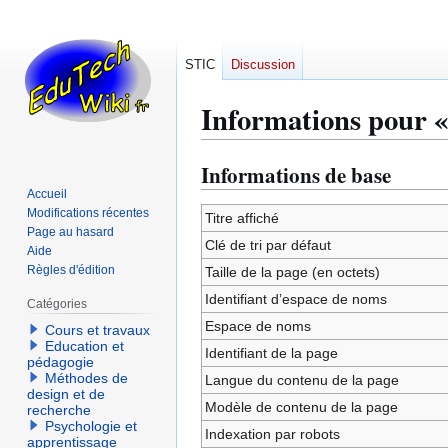
STIC
Discussion
Informations pour
Informations de base
Aller
Aller
à
à
Accueil
Modifications récentes
la
la
Titre affiché
Page au hasard
navigation
recherche
Clé de tri par défaut
Aide
Règles d'édition
Taille de la page (en octets)
Identifiant dʼespace de noms
Catégories
Espace de noms
Cours et travaux
Education et
Identifiant de la page
pédagogie
Méthodes de
Langue du contenu de la page
design et de
Modèle de contenu de la page
recherche
Psychologie et
Indexation par robots
apprentissage