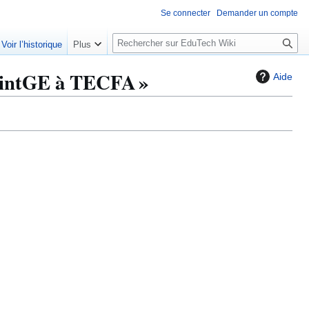
Se connecter
Demander un compte
R
Voir l’historique
Plus
e
c
rintGE à TECFA »
Aide
h
e
r
c
h
e
r