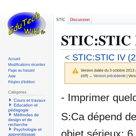
STIC
Discussion
STIC
:
STIC 
<
STIC:STIC IV (
Accueil
Modifications récentes
Page au hasard
Version datée du 3 octobre 2013
(
diff
)
← Version précédente
| Vers
Aide
Règles d'édition
Aller
Aller
Catégories
- Imprimer quel
à
à
Cours et travaux
Education et
la
la
pédagogie
navigation
recherche
S:Ca dépend de l
Méthodes de
design et de
recherche
Psychologie et
objet sérieux: 
apprentissage