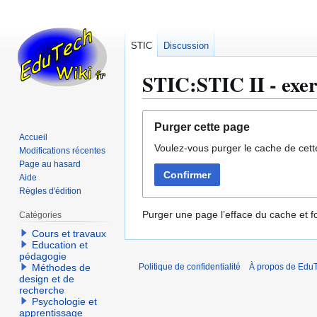
STIC
Discussion
STIC:STIC II - exer
Aller
Aller
Purger cette page
à
à
Accueil
Voulez-vous purger le cache de cett
la
la
Modifications récentes
navigation
recherche
Page au hasard
Confirmer
Aide
Règles d'édition
Purger une page l’efface du cache et fo
Catégories
Cours et travaux
Education et
pédagogie
Méthodes de
Politique de confidentialité
À propos de EduT
design et de
recherche
Psychologie et
apprentissage