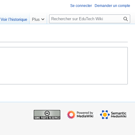
Se connecter
Demander un compte
R
Voir l’historique
Plus
e
c
h
e
r
c
h
e
r