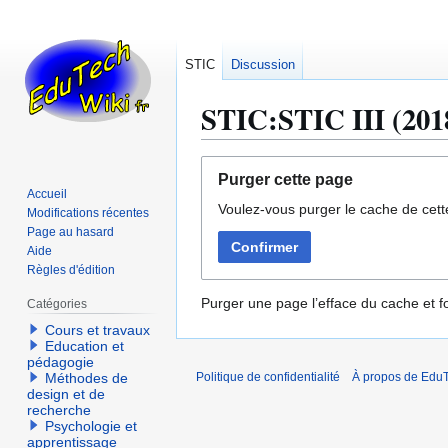
STIC
Discussion
STIC:STIC III (201
Aller
Aller
Purger cette page
à
à
Accueil
Voulez-vous purger le cache de cett
la
la
Modifications récentes
navigation
recherche
Page au hasard
Confirmer
Aide
Règles d'édition
Purger une page l’efface du cache et fo
Catégories
Cours et travaux
Education et
pédagogie
Méthodes de
Politique de confidentialité
À propos de EduT
design et de
recherche
Psychologie et
apprentissage