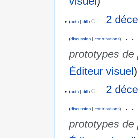
visuel
2
2 déce
actu
diff
d
é
c
discussion
contributions
e
m
prototypes de
b
r
Éditeur visuel
e
2
0
2 déce
1
actu
diff
8
discussion
contributions
prototypes de