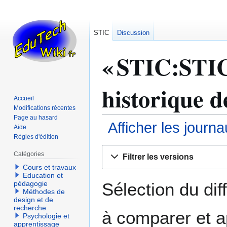
STIC
Discussion
« STIC:STIC 
historique d
Accueil
Modifications récentes
Page au hasard
Afficher les journ
Aide
Règles d'édition
Aller
Aller
Catégories
Filtrer les versions
à
à
Cours et travaux
la
la
Education et
navigation
recherche
Sélection du dif
pédagogie
Méthodes de
design et de
recherche
à comparer et a
Psychologie et
apprentissage