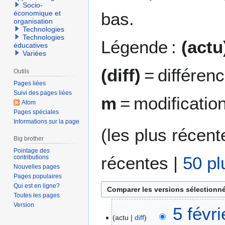
Socio-
bas.
économique et
organisation
Technologies
Technologies
Légende :
(actu
éducatives
Variées
(diff)
= différen
Outils
Pages liées
Suivi des pages liées
m
= modificatio
Atom
Pages spéciales
Informations sur la page
(
les plus récent
Big brother
Pointage des
récentes
|
50 pl
contributions
Nouvelles pages
Pages populaires
Qui est en ligne?
Toutes les pages
Version
5
5 févr
actu
diff
f