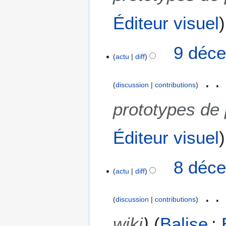
r
Éditeur visuel
e
2
0
9 déce
1
actu
diff
8
discussion
contributions
prototypes de
Éditeur visuel
8
8 déce
actu
diff
d
é
c
discussion
contributions
e
m
wiki
Balise
: