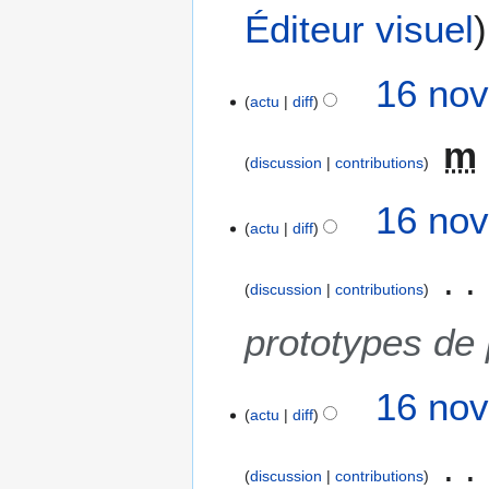
Éditeur visuel
1
16 nov
actu
diff
6
n
m
o
discussion
contributions
v
e
16 nov
m
actu
diff
b
r
discussion
contributions
e
2
prototypes de
0
1
8
16 nov
actu
diff
discussion
contributions