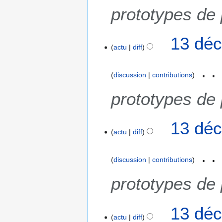
i
e
prototypes de
o
m
n
b
s
13 déc
r
actu
diff
e
2
0
discussion
contributions
1
prototypes de
8
13 déc
actu
diff
discussion
contributions
prototypes de
13 déc
actu
diff