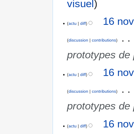
visuel
d
e
s
16 nov
m
actu
diff
o
d
discussion
contributions
i
f
prototypes de
i
c
a
16 nov
actu
diff
t
i
o
discussion
contributions
n
s
prototypes de
16 nov
actu
diff