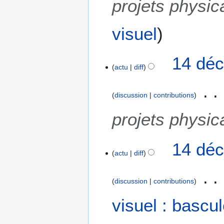
projets physic
o
n
s
visuel
14 déc
actu
diff
discussion
contributions
projets physic
14 déc
actu
diff
discussion
contributions
A
visuel : bascu
u
c