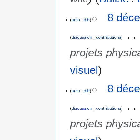
b
r
8 déce
e
actu
diff
2
0
1
discussion
contributions
8
projets physic
visuel
8 déce
actu
diff
discussion
contributions
projets physic