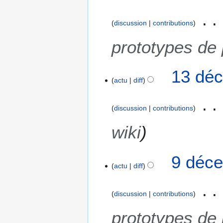
discussion
contributions
prototypes de
13 déc
actu
diff
discussion
contributions
wiki
9
9 déce
actu
diff
d
é
c
discussion
contributions
e
m
prototypes de
b