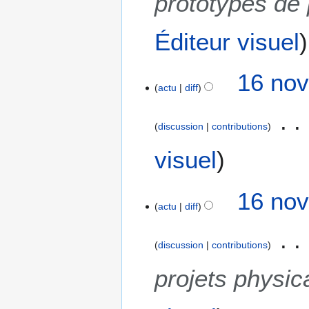
prototypes de
Éditeur visuel
16 nov
actu
diff
discussion
contributions
A
visuel
u
c
16 nov
u
actu
diff
n
r
é
discussion
contributions
s
u
projets physic
m
é