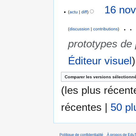
16 nov
actu
diff
discussion
contributions
prototypes de
Éditeur visuel
(
les plus récent
récentes
|
50 pl
Politique de confidentialité
À propos de EduT