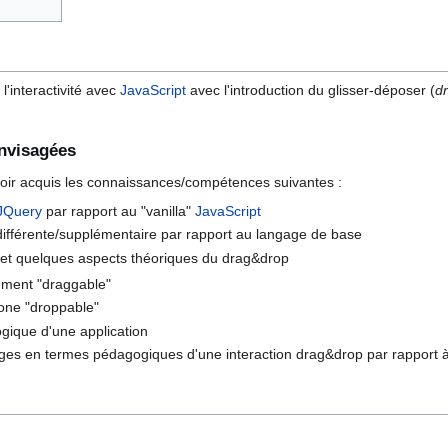
l'interactivité avec
JavaScript
avec l'introduction du glisser-déposer (
d
nvisagées
voir acquis les connaissances/compétences suivantes :
JQuery
par rapport au "vanilla"
JavaScript
ifférente/supplémentaire par rapport au langage de base
et quelques aspects théoriques du drag&drop
lément "draggable"
zone "droppable"
logique d'une application
es en termes pédagogiques d'une interaction drag&drop par rapport à 