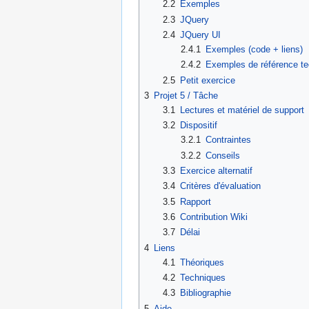
2.2
Exemples
2.3
JQuery
2.4
JQuery UI
2.4.1
Exemples (code + liens)
2.4.2
Exemples de référence t
2.5
Petit exercice
3
Projet 5 / Tâche
3.1
Lectures et matériel de support
3.2
Dispositif
3.2.1
Contraintes
3.2.2
Conseils
3.3
Exercice alternatif
3.4
Critères d'évaluation
3.5
Rapport
3.6
Contribution Wiki
3.7
Délai
4
Liens
4.1
Théoriques
4.2
Techniques
4.3
Bibliographie
5
Aide