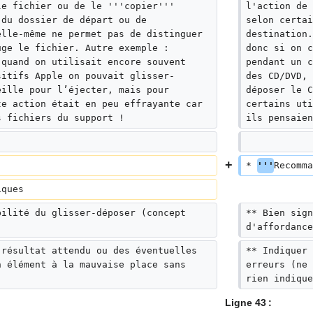
le fichier ou de le '''copier''' 
l'action de 
 du dossier de départ ou de 
selon certai
elle-même ne permet pas de distinguer 
destination.
uge le fichier. Autre exemple : 
donc si on c
 quand on utilisait encore souvent 
pendant un c
sitifs Apple on pouvait glisser-
des CD/DVD, 
eille pour l’éjecter, mais pour 
déposer le C
te action était en peu effrayante car 
certains uti
s fichiers du support !
ils pensaien
* 
'''
Recomma
iques
bilité du glisser-déposer (concept 
** Bien sign
d'affordance
 résultat attendu ou des éventuelles 
** Indiquer 
n élément à la mauvaise place sans 
erreurs (ne 
rien indique
Ligne 43 :