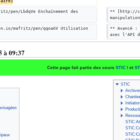
laire]
ritz/pen/LbdqVe Enchaînement des 
** [http://c
manipulation
en.io/mafritz/pen/qqoaGV Utilisation 
** Avancé : 
]
avec l'API d
5 à 09:37
Cette page fait partie des cours
STIC I
et
ST
STIC
Archive
Chantie
Initiati
nvisagées
Product
Ressou
STIC:At
STIC:Co
STIC:Co
cipaux