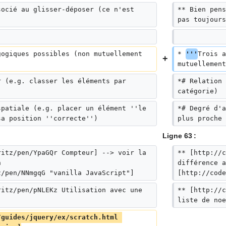
socié au glisser-déposer (ce n'est 
** Bien pens
pas toujours
gogiques possibles (non mutuellement 
* 
'''
Trois a
mutuellement
r (e.g. classer les éléments par 
*# Relation 
catégorie)
spatiale (e.g. placer un élément ''le 
*# Degré d'a
sa position ''correcte'')
plus proche 
Ligne 63 :
ritz/pen/YpaGQr Compteur] --> voir la 
** [http://c
n 
différence a
z/pen/NNmgqG "vanilla JavaScript"]
[http://code
ritz/pen/pNLEKz Utilisation avec une 
** [http://c
liste de noe
/guides/jquery/ex/scratch.html 