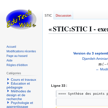
STIC
Discussion
« STIC:STIC I - exerc
Aller
Aller
à
à
Accueil
la
la
Modifications récentes
Version du 3 septemb
navigation
recherche
Page au hasard
Djamileh Aminia
Aide
m
→
Règles d'édition
← Modif
Catégories
Cours et travaux
Education et
Ligne 33 :
pédagogie
Méthodes de
==== Synthèse des points 
design et de
recherche
Psychologie et
apprentissage