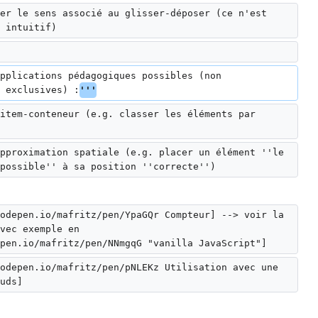
er le sens associé au glisser-déposer (ce n'est 
 intuitif)
pplications pédagogiques possibles (non 
 exclusives) :
'''
item-conteneur (e.g. classer les éléments par 
pproximation spatiale (e.g. placer un élément ''le 
possible'' à sa position ''correcte'')
odepen.io/mafritz/pen/YpaGQr Compteur] --> voir la 
vec exemple en 
pen.io/mafritz/pen/NNmgqG "vanilla JavaScript"]
odepen.io/mafritz/pen/pNLEKz Utilisation avec une 
uds]  