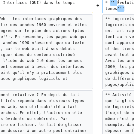
r Interfaces (GUI) dans le temps
* 
'''
Évoluti
temps
'''
Web : les interfaces graphiques des 
** Logiciels
rtir des années 1960 environ et elles 
logiciels on
rogrès sur le plan des actions (plus 
ont fait rap
ue''). En revanche, les pages web qui 
lent au nive
s années 1990 n'avaient que du texte 
sont apparue
s, car le web était à ses débuts 
et des liens
viguer dans du contenu distribué. 
avant tout u
t l'idée du web 2.0 dans les années 
Avec les ann
 ont commencé à avoir des interfaces 
2000, les pa
point qu'il n'y a pratiquement plus 
graphiques c
faces graphiques logiciels et 
de différenc
pages/applic
iment intuitive ? En dépit du fait 
** Activité 
it très répandu dans plusieurs types 
que la gliss
ons web, son utilisabilité a fait 
de logiciels
herches. En effet, l'action en elle-
l'objet de n
ès évidente ou cohérente. Par 
même n'est p
aire de fichier, le fait de glisser-
exemple, dan
 un dossier à un autre peut entraîner 
déposer un f