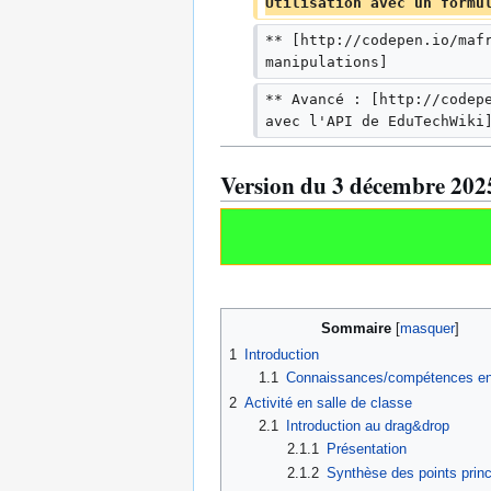
Utilisation avec un formu
** [http://codepen.io/maf
manipulations]
** Avancé : [http://codep
avec l'API de EduTechWiki
Version du 3 décembre 202
Sommaire
1
Introduction
1.1
Connaissances/compétences e
2
Activité en salle de classe
2.1
Introduction au drag&drop
2.1.1
Présentation
2.1.2
Synthèse des points prin