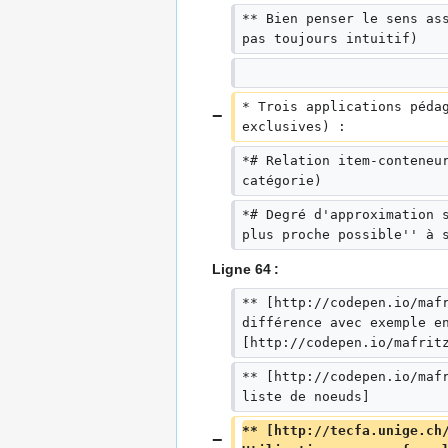
** Bien penser le sens as
pas toujours intuitif)
* Trois applications péda
exclusives) :
*# Relation item-conteneu
catégorie)
*# Degré d'approximation 
plus proche possible'' à 
Ligne 64 :
** [http://codepen.io/maf
différence avec exemple e
[http://codepen.io/mafrit
** [http://codepen.io/maf
liste de noeuds]  
** [http://tecfa.unige.ch