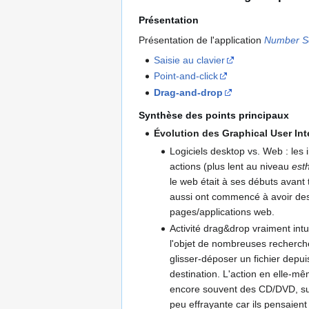
Présentation
Présentation de l'application
Number S
Saisie au clavier
Point-and-click
Drag-and-drop
Synthèse des points principaux
Évolution des Graphical User Int
Logiciels desktop vs. Web : les 
actions (plus lent au niveau
est
le web était à ses débuts avant
aussi ont commencé à avoir des 
pages/applications web.
Activité drag&drop vraiment intui
l'objet de nombreuses recherches
glisser-déposer un fichier depui
destination. L'action en elle-mê
encore souvent des CD/DVD, sur l
peu effrayante car ils pensaient 