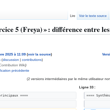
Lire
Voir le texte source
ice 5 (Freya) » : différence entre les
re 2025 à 11:09
voir la source
Vers
n
(
discussion
|
contributions
)
Contribution Wiki
ication précédente
(2 versions intermédiaires par le même utilisateur non
Ligne 33 :
principaux ====
==== Synthès