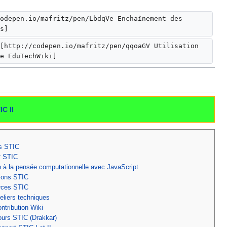
odepen.io/mafritz/pen/LbdqVe Enchaînement des 
s]
[http://codepen.io/mafritz/pen/qqoaGV Utilisation 
e EduTechWiki]
IC II
s STIC
r STIC
on à la pensée computationnelle avec JavaScript
ions STIC
rces STIC
eliers techniques
ntribution Wiki
urs STIC (Drakkar)