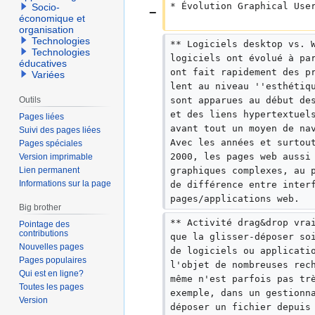
* Évolution Graphical Use
Socio-
économique et
organisation
Technologies
** Logiciels desktop vs. 
Technologies
logiciels ont évolué à pa
éducatives
ont fait rapidement des p
Variées
lent au niveau ''esthétiq
Outils
sont apparues au début de
et des liens hypertextuel
Pages liées
avant tout un moyen de na
Suivi des pages liées
Avec les années et surtou
Pages spéciales
2000, les pages web aussi
Version imprimable
Lien permanent
graphiques complexes, au 
Informations sur la page
de différence entre inter
pages/applications web.
Big brother
** Activité drag&drop vra
Pointage des
contributions
que la glisser-déposer so
Nouvelles pages
de logiciels ou applicati
Pages populaires
l'objet de nombreuses rec
Qui est en ligne?
même n'est parfois pas tr
Toutes les pages
exemple, dans un gestionn
Version
déposer un fichier depuis