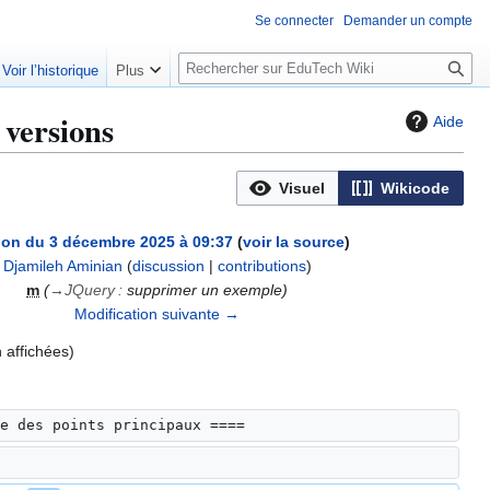
Se connecter
Demander un compte
R
Voir l’historique
Plus
e
c
 versions
Aide
h
e
r
Visuel
Wikicode
c
h
ion du 3 décembre 2025 à 09:37
voir la source
e
Djamileh Aminian
(
discussion
|
contributions
)
r
m
→
JQuery
:
supprimer un exemple
Modification suivante →
 affichées)
e des points principaux ====