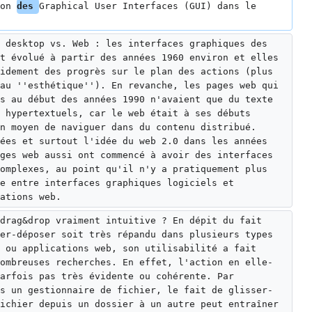
on 
des 
Graphical User Interfaces (GUI) dans le 
 desktop vs. Web : les interfaces graphiques des 
t évolué à partir des années 1960 environ et elles 
idement des progrès sur le plan des actions (plus 
au ''esthétique''). En revanche, les pages web qui 
s au début des années 1990 n'avaient que du texte 
 hypertextuels, car le web était à ses débuts 
n moyen de naviguer dans du contenu distribué. 
ées et surtout l'idée du web 2.0 dans les années 
ges web aussi ont commencé à avoir des interfaces 
omplexes, au point qu'il n'y a pratiquement plus 
e entre interfaces graphiques logiciels et 
ations web.
drag&drop vraiment intuitive ? En dépit du fait 
er-déposer soit très répandu dans plusieurs types 
 ou applications web, son utilisabilité a fait 
ombreuses recherches. En effet, l'action en elle-
arfois pas très évidente ou cohérente. Par 
s un gestionnaire de fichier, le fait de glisser-
ichier depuis un dossier à un autre peut entraîner 