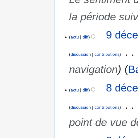
t
i
la période suiv
o
n
s
9 déce
actu
diff
discussion
contributions
navigation
B
8
8 déce
actu
diff
d
é
c
discussion
contributions
e
m
point de vue d
b
r
e