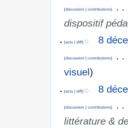
discussion
contributions
dispositif péd
8 déce
actu
diff
discussion
contributions
A
visuel
u
c
8 déce
u
actu
diff
n
r
é
discussion
contributions
s
u
littérature & 
m