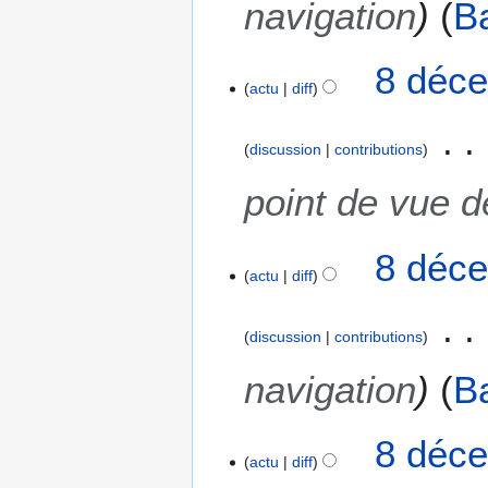
u
navigation
B
m
é
8 déce
d
actu
diff
e
s
m
discussion
contributions
o
point de vue d
d
i
f
8 déce
i
actu
diff
c
a
discussion
contributions
t
i
navigation
B
o
n
s
8 déce
actu
diff