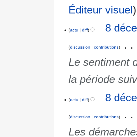
é
Éditeur visuel
d
e
s
8 déce
m
actu
diff
o
d
discussion
contributions
i
f
Le sentiment d
i
c
la période suiv
a
t
i
8 déce
o
actu
diff
n
s
discussion
contributions
Les démarches