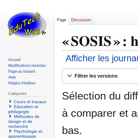
Page
Discussion
« SOSIS » : 
Afficher les journ
Accueil
Modifications récentes
Aller
Aller
Page au hasard
Filtrer les versions
Aide
à
à
Règles d'édition
la
la
navigation
recherche
Sélection du dif
Catégories
Cours et travaux
Education et
à comparer et a
pédagogie
Méthodes de
design et de
recherche
bas.
Psychologie et
apprentissage