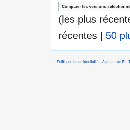
d
o
i
n
(
les plus récent
f
s
i
c
récentes
|
50 pl
a
t
i
o
Politique de confidentialité
À propos de EduT
n
s