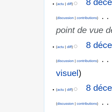
8 déce
actu
diff
2
0
1
discussion
contributions
9
point de vue d
8 déce
actu
diff
discussion
contributions
A
visuel
u
c
8 déce
u
actu
diff
n
r
é
discussion
contributions
s