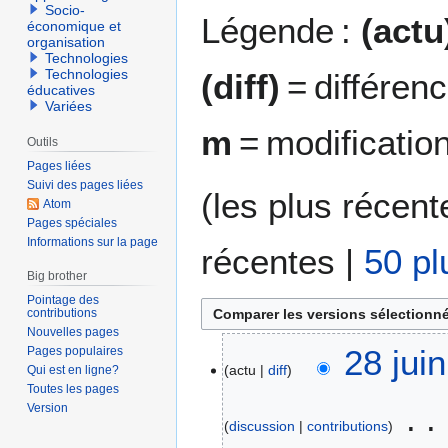
Socio-
Légende :
(actu
économique et
organisation
Technologies
Technologies
(diff)
= différen
éducatives
Variées
m
= modificatio
Outils
Pages liées
Suivi des pages liées
(
les plus récent
Atom
Pages spéciales
Informations sur la page
récentes
|
50 pl
Big brother
Pointage des
contributions
Nouvelles pages
2
28 jui
Pages populaires
actu
diff
Qui est en ligne?
8
Toutes les pages
j
Version
u
discussion
contributions
i