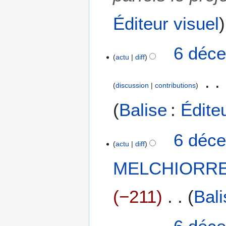
c
Éditeur visuel
a
t
i
6 déce
o
actu
diff
n
s
discussion
contributions
Balise
:
Édite
6 déce
actu
diff
MELCHIORRE
−211
Bali
A