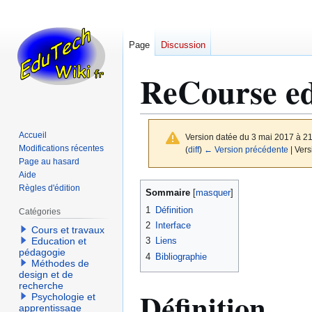
Page
Discussion
ReCourse ed
Accueil
Version datée du 3 mai 2017 à 2
Modifications récentes
(
diff
)
← Version précédente
| Vers
Page au hasard
Aide
Aller
Aller
Règles d'édition
Sommaire
à
à
1
Définition
Catégories
la
la
2
Interface
Cours et travaux
navigation
recherche
3
Liens
Education et
pédagogie
4
Bibliographie
Méthodes de
design et de
recherche
Définition
Psychologie et
apprentissage