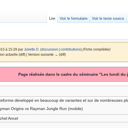
Lire
Voir le formulaire
Voir le texte source
015 à 15:28 par
Juliette D.
(
discussion
|
contributions
)
(Fiche complétée)
ion actuelle (diff) | Version suivante → (diff)
Page réalisée dans le cadre du séminaire "Les lundi du 
teforme développé en beaucoup de variantes et sur de nombreuses pl
ayman Origins vs Rayman Jungle Run (mobile)
ichel Ancel