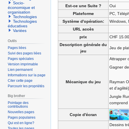
Socio-
Est-ce une Suite ?
Oui
économique et
organisation
Plateforme
PC, Téléph
Technologies
Système d'opération:
Windows,
Technologies
éducatives
URL accès
Variées
prix
CHF 15.00
Outils
Description générale du
Jeu de pl
Pages liées
jeu
Suivi des pages liées
Attrapper 
Pages spéciales
Version imprimable
Gagner des
Lien permanent
Informations sur la page
Citer cette page
Mécanique du jeu
Rayman Ori
Parcourir les propriétés
et d'agilité
Big brother
Jungle Run
comprend 
Pointage des
contributions
Nouvelles pages
Copie d'écran
Pages populaires
Qui est en ligne?
Dessins tr
Toutes les pages