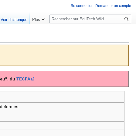
Se connecter
Demander un compte
R
Voir l’historique
Plus
e
c
h
e
r
c
h
e
jeu", du
TECFA
r
ateformes.