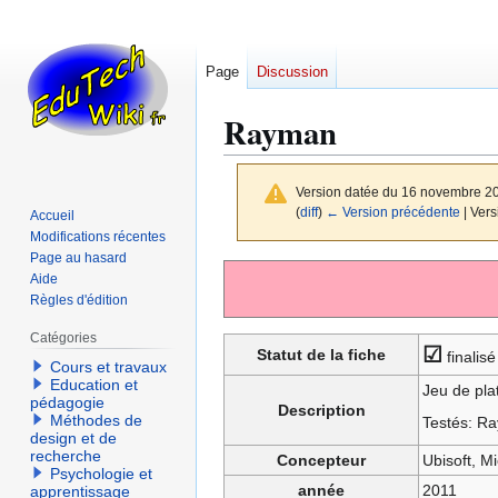
Page
Discussion
Rayman
Version datée du 16 novembre 2
(
diff
)
← Version précédente
| Vers
Accueil
Modifications récentes
Page au hasard
Aller
Aller
Aide
à
à
Règles d'édition
la
la
Catégories
navigation
recherche
☑
Statut de la fiche
finalisé
Cours et travaux
Education et
Jeu de pla
pédagogie
Description
Méthodes de
Testés: R
design et de
recherche
Concepteur
Ubisoft, M
Psychologie et
année
2011
apprentissage