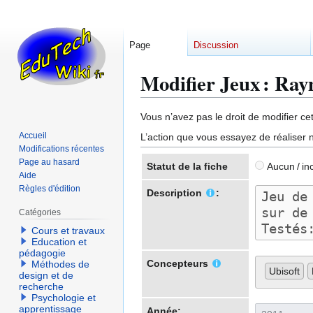
Page
Discussion
Modifier Jeux : Ra
Aller
Aller
Vous n’avez pas le droit de modifier cet
à
à
Accueil
L’action que vous essayez de réaliser n
la
la
Modifications récentes
navigation
recherche
Page au hasard
Statut de la fiche
Aucun / in
Aide
Règles d'édition
Description
:
Catégories
Cours et travaux
Education et
pédagogie
Concepteurs
Méthodes de
Ubisoft
design et de
recherche
Psychologie et
apprentissage
Année: