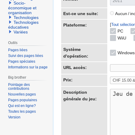
Socio-
économique et
organisation
Est-ce une suite:
Aucun / in
Technologies
Technologies
Tout sélectio
Plateforme:
éducatives
PC
Variées
WiiU
Outils
Système
Pages liées
Windows
Suivi des pages liées
d'opération:
Pages spéciales
Informations sur la page
URL accès:
Big brother
Prix:
Pointage des
contributions
Description
Nouvelles pages
générale du jeu:
Pages populaires
Qui est en ligne?
Toutes les pages
Version