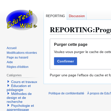
REPORTING
Discussion
REPORTING:Progres
Aller
Aller
Purger cette page
à
à
Accueil
Voulez-vous purger le cache de cett
la
la
Modifications récentes
navigation
recherche
Page au hasard
Confirmer
Aide
Règles d'édition
Purger une page l’efface du cache et fo
Catégories
Cours et travaux
Education et
pédagogie
Méthodes de
Politique de confidentialité
À propos de EduT
design et de
recherche
Psychologie et
apprentissage