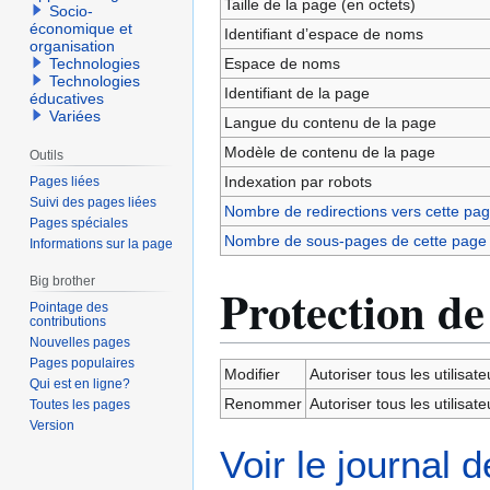
Taille de la page (en octets)
Socio-
économique et
Identifiant dʼespace de noms
organisation
Espace de noms
Technologies
Technologies
Identifiant de la page
éducatives
Variées
Langue du contenu de la page
Modèle de contenu de la page
Outils
Indexation par robots
Pages liées
Suivi des pages liées
Nombre de redirections vers cette pa
Pages spéciales
Nombre de sous-pages de cette page
Informations sur la page
Big brother
Protection de
Pointage des
contributions
Nouvelles pages
Pages populaires
Modifier
Autoriser tous les utilisateu
Qui est en ligne?
Renommer
Autoriser tous les utilisateu
Toutes les pages
Version
Voir le journal 