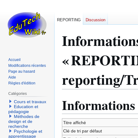
REPORTING
Discussion
Information
« REPORTI
Accueil
Modifications récentes
reporting/T
Page au hasard
Aide
Règles d'édition
Catégories
Informations
Aller
Aller
Cours et travaux
à
à
Education et
pédagogie
la
la
Méthodes de
navigation
recherche
design et de
Titre affiché
recherche
Clé de tri par défaut
Psychologie et
apprentissage