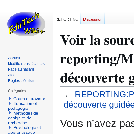
REPORTING
Discussion
Voir la so
reporting/M
Accueil
Modifications récentes
découverte 
Page au hasard
Aide
Règles d'édition
Catégories
←
REPORTING:Pro
Cours et travaux
découverte guidé
Education et
pédagogie
Méthodes de
Aller
Aller
design et de
Vous n’avez pas 
recherche
à
à
Psychologie et
la
la
apprentissage