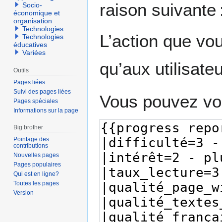
raison suivante 
Socio-
navigation
recherche
économique et
organisation
Technologies
L’action que vo
Technologies
éducatives
Variées
qu’aux utilisate
Outils
Pages liées
Suivi des pages liées
Vous pouvez voi
Pages spéciales
Informations sur la page
Big brother
Pointage des
contributions
Nouvelles pages
Pages populaires
Qui est en ligne?
Toutes les pages
Version