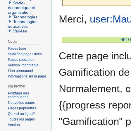
Socio-
économique et
organisation
Aller
Aller
Merci,
user:Mau
Technologies
à
à
Technologies
éducatives
la
la
Variées
navigation
recherche
RETOU
Outils
Pages liées
Cette page incl
Suivi des pages liées
Pages spéciales
Version imprimable
Gamification de 
Lien permanent
Informations sur la page
Normalement, cet
Big brother
Pointage des
contributions
{{progress repor
Nouvelles pages
Pages populaires
Qui est en ligne?
"Gamification" p
Toutes les pages
Version