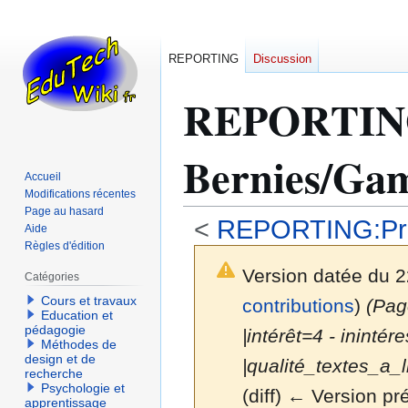
REPORTING
Discussion
REPORTI
Bernies/Gam
Accueil
Modifications récentes
Page au hasard
<
REPORTING:Prog
Aide
Règles d'édition
Version datée du 
Catégories
Cours et travaux
contributions
)
(Page
Education et
pédagogie
|intérêt=4 - ininté
Méthodes de
design et de
|qualité_textes_a_li
recherche
Psychologie et
(diff) ← Version pré
apprentissage