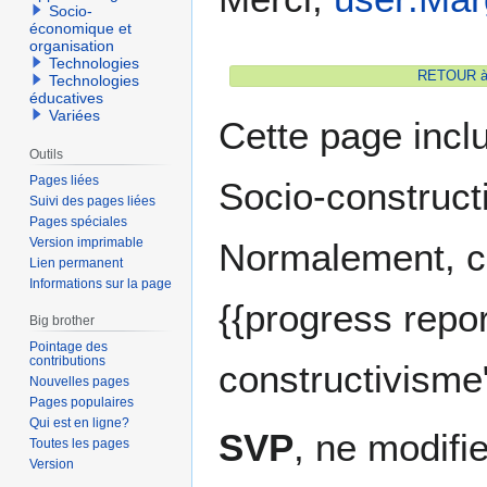
à
à
Socio-
la
la
économique et
organisation
navigation
recherche
Technologies
RETOUR à l
Technologies
éducatives
Variées
Cette page incl
Outils
Pages liées
Socio-constructi
Suivi des pages liées
Pages spéciales
Version imprimable
Normalement, cet
Lien permanent
Informations sur la page
{{progress repor
Big brother
Pointage des
contributions
constructivisme"
Nouvelles pages
Pages populaires
Qui est en ligne?
SVP
, ne modifi
Toutes les pages
Version