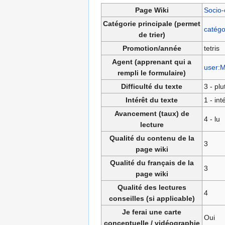
Page Wiki
Socio-
Catégorie principale (permet
catégo
de trier)
Promotion/année
tetris
Agent (apprenant qui a
user:M
rempli le formulaire)
Difficulté du texte
3 - plu
Intérêt du texte
1 - in
Avancement (taux) de
4 - lu
lecture
Qualité du contenu de la
3
page wiki
Qualité du français de la
3
page wiki
Qualité des lectures
4
conseilles (si applicable)
Je ferai une carte
Oui
conceptuelle / vidéographie