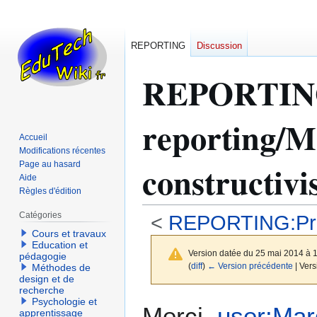
REPORTING
Discussion
REPORTI
reporting/M
Accueil
Modifications récentes
constructiv
Page au hasard
Aide
Règles d'édition
Catégories
<
REPORTING:Prog
Cours et travaux
Education et
Version datée du 25 mai 2014 à 
pédagogie
(
diff
)
← Version précédente
| Vers
Méthodes de
design et de
recherche
Psychologie et
Aller
Aller
Merci,
user:Mar
apprentissage