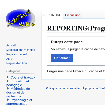
REPORTING
Discussion
REPORTING:Progres
Aller
Aller
Purger cette page
à
à
Accueil
Voulez-vous purger le cache de cett
la
la
Modifications récentes
navigation
recherche
Page au hasard
Confirmer
Aide
Règles d'édition
Purger une page l’efface du cache et fo
Catégories
Cours et travaux
Education et
pédagogie
Méthodes de
Politique de confidentialité
À propos de EduT
design et de
recherche
Psychologie et
apprentissage