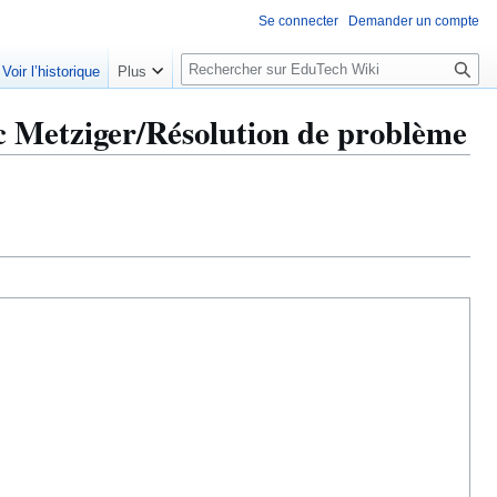
Se connecter
Demander un compte
R
Voir l’historique
Plus
e
c
 Metziger/Résolution de problème
h
e
r
c
h
e
r