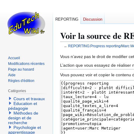
REPORTING
Discussion
Voir la source de 
←
REPORTING:Progress reporting/Marc Me
Aller
Aller
Vous n’avez pas le droit de modifier cet
Accueil
à
à
Modifications récentes
L’action que vous essayez de réaliser n
la
la
Page au hasard
Vous pouvez voir et copier le contenu 
Aide
navigation
recherche
Règles d'édition
Catégories
Cours et travaux
Education et
pédagogie
Méthodes de
design et de
recherche
Psychologie et
apprentissage