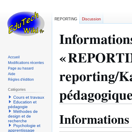
REPORTING
Discussion
Information
« REPORTI
Accueil
Modifications récentes
reporting/
Page au hasard
Aide
Règles d'édition
pédagogique
Catégories
Cours et travaux
Education et
pédagogie
Méthodes de
Informations
Aller
Aller
design et de
à
à
recherche
Psychologie et
la
la
apprentissage