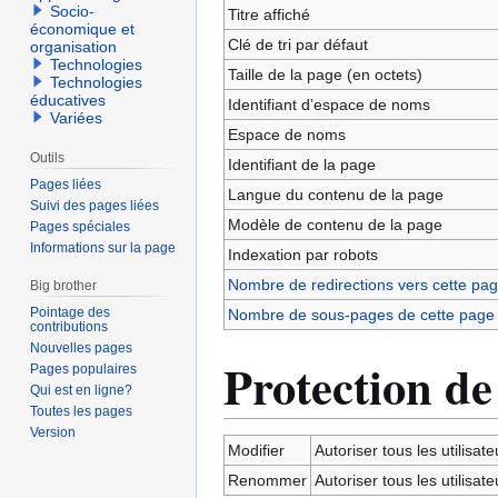
navigation
recherche
Socio-
Titre affiché
économique et
Clé de tri par défaut
organisation
Technologies
Taille de la page (en octets)
Technologies
éducatives
Identifiant dʼespace de noms
Variées
Espace de noms
Outils
Identifiant de la page
Pages liées
Langue du contenu de la page
Suivi des pages liées
Modèle de contenu de la page
Pages spéciales
Informations sur la page
Indexation par robots
Nombre de redirections vers cette pa
Big brother
Pointage des
Nombre de sous-pages de cette page
contributions
Nouvelles pages
Protection de
Pages populaires
Qui est en ligne?
Toutes les pages
Version
Modifier
Autoriser tous les utilisateu
Renommer
Autoriser tous les utilisateu